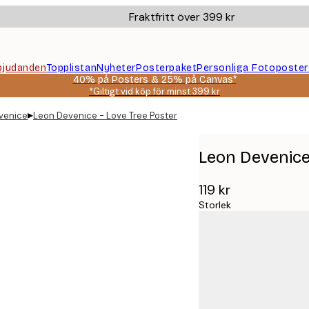
Fraktfritt över 399 kr
bjudanden
Topplistan
Nyheter
Posterpaket
Personliga Fotoposter
40% på Posters & 25% på Canvas*
*Giltigt vid köp för minst 399 kr
▸
venice
Leon Devenice - Love Tree Poster
Leon Devenice
119 kr
Storlek