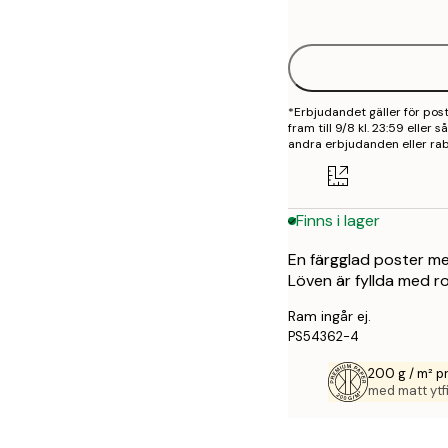
options
30x40 cm
40x50 cm
*Erbjudandet gäller för po
50x50 cm
fram till 9/8 kl. 23:59 eller
andra erbjudanden eller rab
50x70 cm
70x100 cm
Finns i lager
100x150 cm
En färgglad poster me
Löven är fyllda med ro
Ram ingår ej.
PS54362-4
200 g / m² 
med matt ytfi