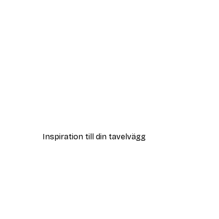
Outlet
Mjuk rosa ros Poster
Från 32,40 kr
108 kr
Inspiration till din tavelvägg