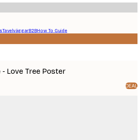
s
Tavelväggar
B2B
How To Guide
 - Love Tree Poster
DEAL