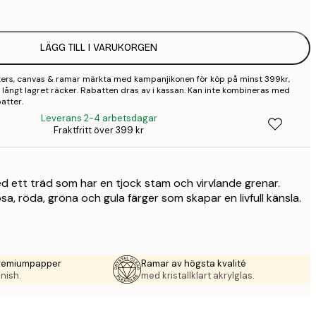
2
LÄGG TILL I VARUKORGEN
2
sters, canvas & ramar märkta med kampanjikonen för köp på minst 399kr,
2
 så långt lagret räcker. Rabatten dras av i kassan. Kan inte kombineras med
atter.
3
Leverans 2-4 arbetsdagar
Fraktfritt över 399 kr
4
9
d ett träd som har en tjock stam och virvlande grenar.
sa, röda, gröna och gula färger som skapar en livfull känsla.
premiumpapper
Ramar av högsta kvalité
nish.
med kristallklart akrylglas.