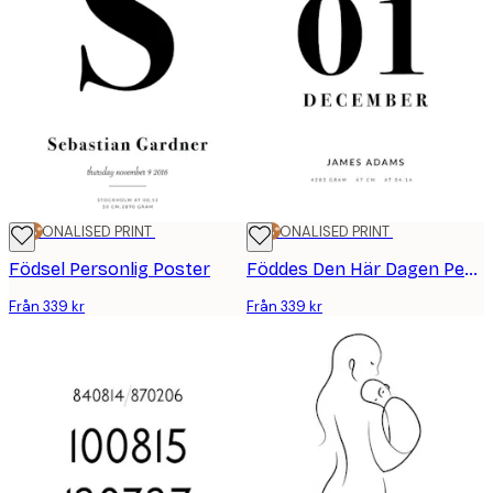
25%*
PERSONALISED PRINT
25%*
PERSONALISED PRINT
Födsel Personlig Poster
Föddes Den Här Dagen Personlig Poster
Från 339 kr
Från 339 kr