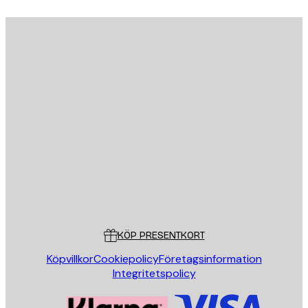
E-postadress
SKICKA
Butik
Poster Store
Kundservice
KÖP PRESENTKORT
Köpvillkor
Cookiepolicy
Företagsinformation
Integritetspolicy