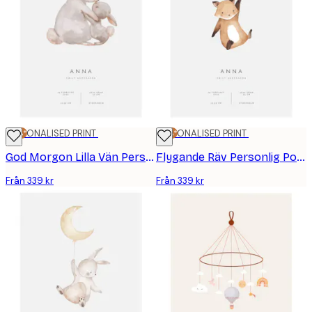
25%*
PERSONALISED PRINT
25%*
PERSONALISED PRINT
God Morgon Lilla Vän Personlig Poster
Flygande Räv Personlig Poster
Från 339 kr
Från 339 kr