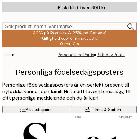
Skip
Fraktfritt över 399 kr
to
main
content.
Sök produkt, namn, varumärke...
40% på Posters & 25% på Canvas*
*Giltigt vid köp för minst 399 kr
0 min.
0 s
Giltig
till
▸
▸
Personalised Prints
Birthday Prints
och
med:
2026-
Personliga födelsedagsposters
08-
09
Personliga födelsedagsposters är en perfekt present till
nyfödda, vänner och familj. Hitta ditt favorittema, lägg till
ditt personliga meddelande och du är klar!
Alla kategorier
Filtrera & Sortera