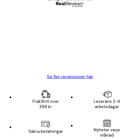
Verifierad köpare
Kundrecensioner
BRA
20 apr.
Björn R
Se fler recensioner här
Fraktfritt över
Leverans 2-4
399 kr
arbetsdagar
Nyheter varje
Säkra betalningar
månad