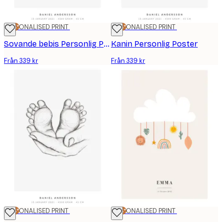
25%*
PERSONALISED PRINT
25%*
PERSONALISED PRINT
Sovande bebis Personlig Poster
Kanin Personlig Poster
Från 339 kr
Från 339 kr
25%*
PERSONALISED PRINT
25%*
PERSONALISED PRINT