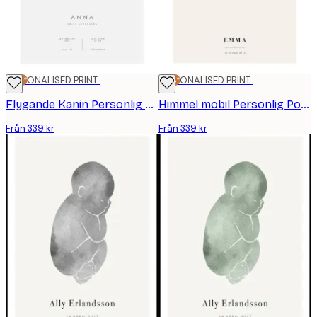
25%*
PERSONALISED PRINT
25%*
PERSONALISED PRINT
Flygande Kanin Personlig Poster
Himmel mobil Personlig Poster
Från 339 kr
Från 339 kr