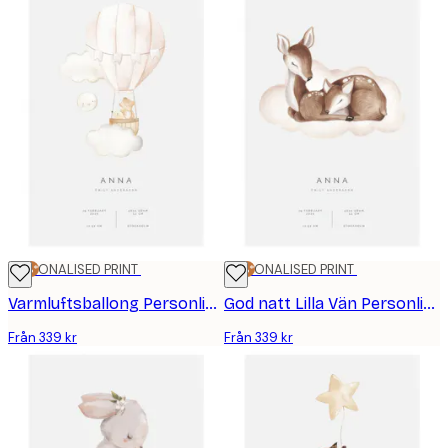
25%*
PERSONALISED PRINT
25%*
PERSONALISED PRINT
Varmluftsballong Personlig Poster
God natt Lilla Vän Personlig Poster
Från 339 kr
Från 339 kr