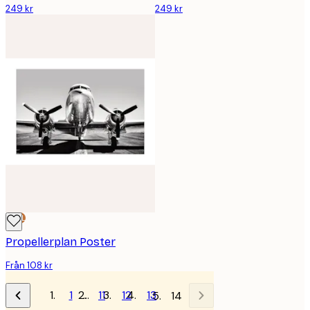
249 kr
249 kr
DEAL
Propellerplan Poster
Från 108 kr
1
…
11
12
13
14