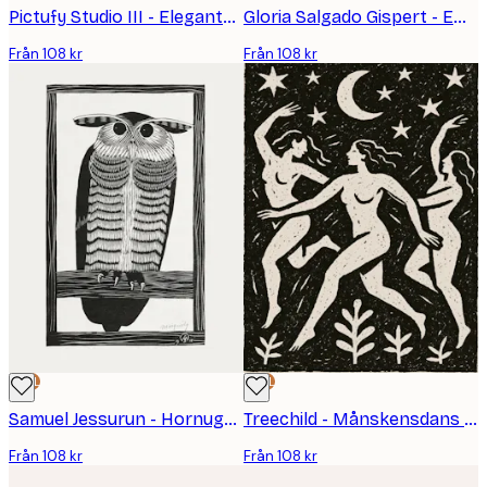
Pictufy Studio III - Eleganta Klackar Och Strumpor Poster
Gloria Salgado Gispert - Empire State City Gaze Poster
Från 108 kr
Från 108 kr
DEAL
DEAL
Samuel Jessurun - Hornuggla Poster
Treechild - Månskensdans Poster
Från 108 kr
Från 108 kr