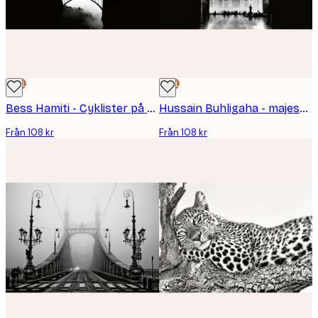
DEAL
DEAL
Bess Hamiti - Cyklister på en dimmig bro Poster
Hussain Buhligaha - majestätiska Taj Mahal-porten Poster
Från 108 kr
Från 108 kr