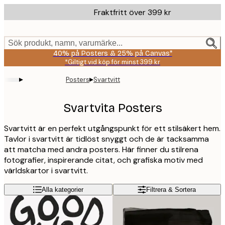
Skip
Fraktfritt över 399 kr
to
main
content.
Sök produkt, namn, varumärke...
40% på Posters & 25% på Canvas*
*Giltigt vid köp för minst 399 kr
▸
▸
Posters
Svartvitt
Svartvita Posters
Svartvitt är en perfekt utgångspunkt för ett stilsäkert hem.
Tavlor i svartvitt är tidlöst snyggt och de är tacksamma
att matcha med andra posters. Här finner du stilrena
fotografier, inspirerande citat, och grafiska motiv med
världskartor i svartvitt.
Alla kategorier
Filtrera & Sortera