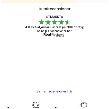
Kundrecensioner
UTMÄRKTA
4.3 av 5 stjärnor
Baserat på 71007 betyg.
Se några recensioner här.
Verifierad köpare
Kundrecensioner
BRA
20 apr.
Björn R
Se fler recensioner här