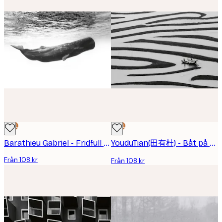
DEAL
DEAL
Barathieu Gabriel - Fridfull Kaskelotsimning Poster
YouduTian(田有杜) - Båt på Tidvattenslätt Poster
Från 108 kr
Från 108 kr