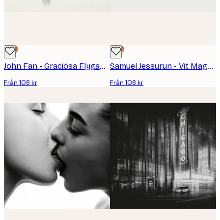
DEAL
DEAL
John Fan - Graciösa Flygande Fåglar Poster
Samuel Jessurun - Vit Maguar Stork Poster
Från 108 kr
Från 108 kr