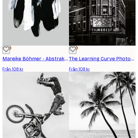
DEAL
DEAL
Mareike Böhmer - Abstrakt Penseldrag 12 300dpi Poster
The Learning Curve Photography - Filmores Hotel At Night Poster
Från 108 kr
Från 108 kr