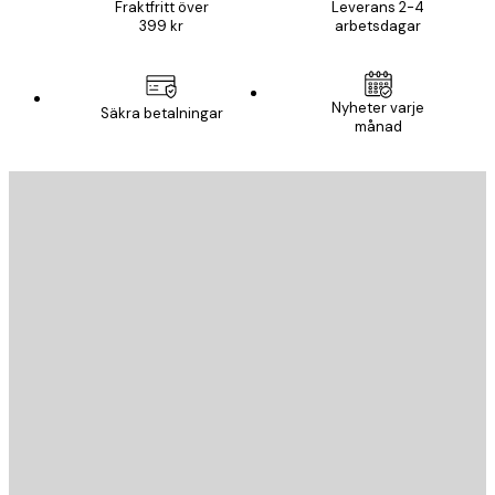
Fraktfritt över
Leverans 2-4
399 kr
arbetsdagar
Nyheter varje
Säkra betalningar
månad
E-postadress
SKICKA
Butik
Poster Store
Kundservice