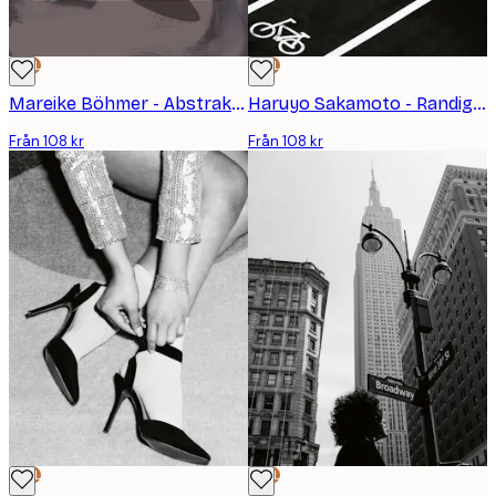
DEAL
DEAL
Mareike Böhmer - Abstrakta Penseldrag 164X Poster
Haruyo Sakamoto - Randigt Paraply Övergångsställe Poster
Från 108 kr
Från 108 kr
DEAL
DEAL