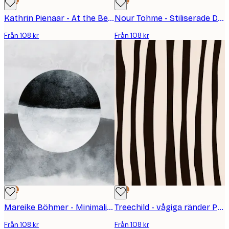
DEAL
DEAL
Kathrin Pienaar - At the Beachbw Poster
Nour Tohme - Stiliserade Danspartners Poster
Från 108 kr
Från 108 kr
DEAL
DEAL
Mareike Böhmer - Minimalism 52 Poster
Treechild - vågiga ränder Poster
Från 108 kr
Från 108 kr