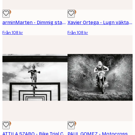
DEAL
DEAL
arminMarten - Dimmig stadsbro Poster
Xavier Ortega - Lugn väktande leopard poster
Från 108 kr
Från 108 kr
DEAL
DEAL
ATTILA SZABO - Bike Trial Challenge Poster
PAUL GOMEZ - Motocross lerstänk Poster