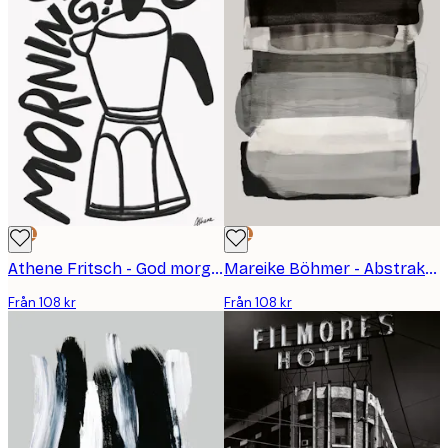
DEAL
DEAL
Athene Fritsch - God morgon! Poster
Mareike Böhmer - Abstrakta Penselstreck 79 Poster
Från 108 kr
Från 108 kr