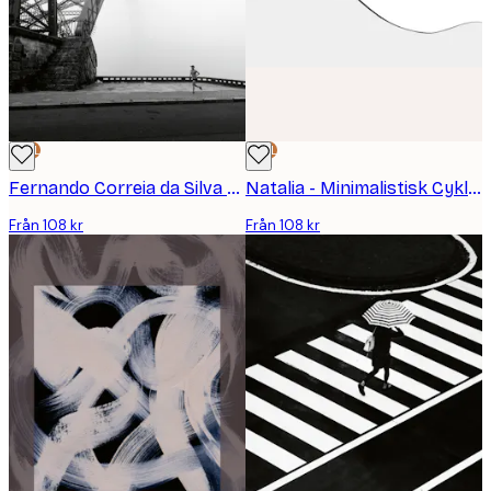
DEAL
DEAL
Fernando Correia da Silva - Ensam Löpare vid Bron Poster
Natalia - Minimalistisk Cyklist Backklättring Poster
Från 108 kr
Från 108 kr