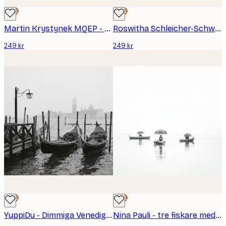
DEAL
DEAL
Martin Krystynek MQEP - Öm Kvinnors Kyss Poster
Roswitha Schleicher-Schwarz - Chicago Theatre City Night Poster
249 kr
249 kr
DEAL
DEAL
YuppiDu - Dimmiga Venedig Gondoler Poster
Nina Pauli - tre fiskare med paraply Poster