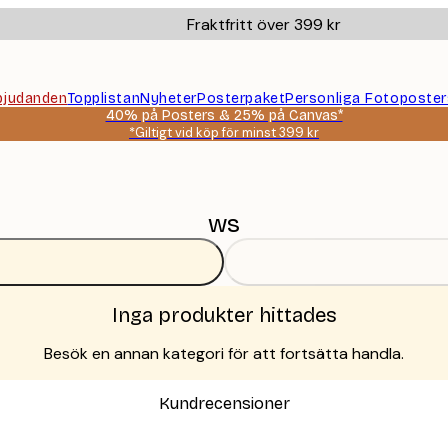
Fraktfritt över 399 kr
bjudanden
Topplistan
Nyheter
Posterpaket
Personliga Fotoposter
40% på Posters & 25% på Canvas*
*Giltigt vid köp för minst 399 kr
ws
Inga produkter hittades
Besök en annan kategori för att fortsätta handla.
Kundrecensioner