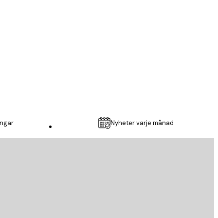
Super nöjd!
13 apr.
Caroline S
ingar
Nyheter varje månad