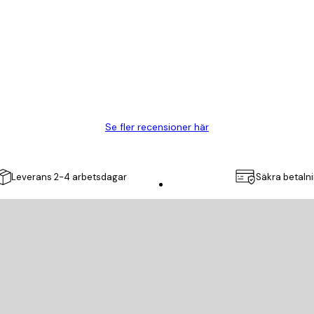
Se fler recensioner här
Leverans 2-4 arbetsdagar
Säkra betaln