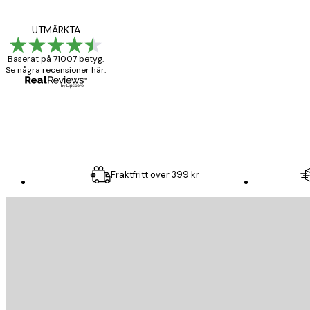
BRA
UTMÄRKTA
Baserat på 71007 betyg.
Se några recensioner här.
20 apr.
Björn R
Fraktfritt över 399 kr
E-postadress