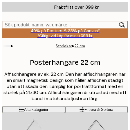
Skip
Fraktfritt över 399 kr
to
main
content.
Sök produkt, namn, varumärke...
40% på Posters & 25% på Canvas*
*Giltigt vid köp för minst 399 kr
▸
▸
Storlekar
22 cm
Posterhängare 22 cm
Affischhängare av ek, 22 cm. Den här affischhängaren har
en smart magnetisk design som håller affischen stadigt
utan att skada den. Lämplig för porträttformat med en
storlek på 21x30 cm. Affischhängaren är utrustad med ett
band i matchande ljusbrun färg.
Alla kategorier
Filtrera & Sortera