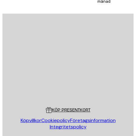
månad
E-postadress
SKICKA
Butik
Poster Store
Kundservice
KÖP PRESENTKORT
Köpvillkor
Cookiepolicy
Företagsinformation
Integritetspolicy