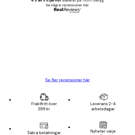
4.3 av 5 stjärnor
Baserat på 71007 betyg.
Se några recensioner här.
Verifierad köpare
Kundrecensioner
BRA
20 apr.
Björn R
Se fler recensioner här
Fraktfritt över
Leverans 2-4
399 kr
arbetsdagar
Nyheter varje
Säkra betalningar