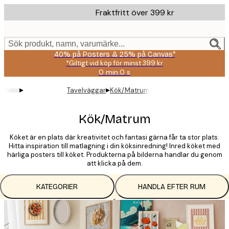
Skip
Fraktfritt över 399 kr
to
main
content.
Sök produkt, namn, varumärke...
40% på Posters & 25% på Canvas*
*Giltigt vid köp för minst 399 kr
0 min.
0 s
Giltig
till
▸
▸
Tavelväggar
Kök/Matrum
och
med:
2026-
Kök/Matrum
08-
09
Köket är en plats där kreativitet och fantasi gärna får ta stor plats.
Hitta inspiration till matlagning i din köksinredning! Inred köket med
härliga posters till köket. Produkterna på bilderna handlar du genom
att klicka på dem.
KATEGORIER
HANDLA EFTER RUM