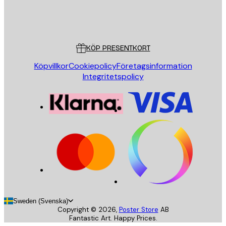
Butik
Poster Store
Kundservice
KÖP PRESENTKORT
Köpvillkor
Cookiepolicy
Företagsinformation
Integritetspolicy
Sweden (Svenska)
Copyright ©
2026
,
Poster Store
AB
Fantastic Art. Happy Prices.