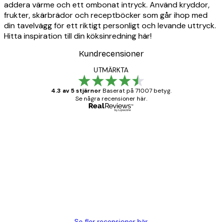
addera värme och ett ombonat intryck. Använd kryddor,
frukter, skärbrädor och receptböcker som går ihop med
din tavelvägg för ett riktigt personligt och levande uttryck.
Hitta inspiration till din köksinredning här!
Kundrecensioner
UTMÄRKTA
4.3 av 5 stjärnor
Baserat på 71007 betyg.
Se några recensioner här.
Verifierad köpare
Kundrecensioner
BRA
20 apr.
Björn R
Se fler recensioner här