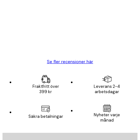
Verifierad köpare
Kundrecensioner
BRA
20 apr.
Björn R
Se fler recensioner här
Fraktfritt över
Leverans 2-4
399 kr
arbetsdagar
Nyheter varje
Säkra betalningar
månad