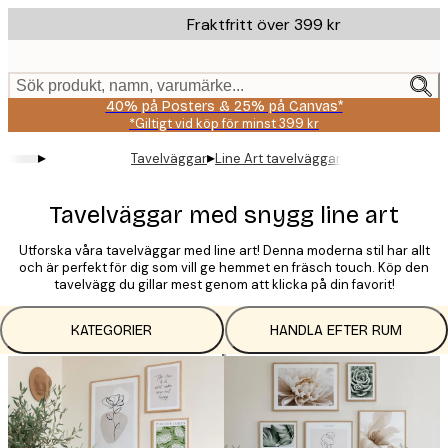
Skip
Fraktfritt över 399 kr
to
main
content.
Sök produkt, namn, varumärke...
40% på Posters & 25% på Canvas*
*Giltigt vid köp för minst 399 kr
▸
▸
Tavelväggar
Line Art tavelväggar
Tavelväggar med snygg line art
Utforska våra tavelväggar med line art! Denna moderna stil har allt
och är perfekt för dig som vill ge hemmet en fräsch touch. Köp den
tavelvägg du gillar mest genom att klicka på din favorit!
KATEGORIER
HANDLA EFTER RUM