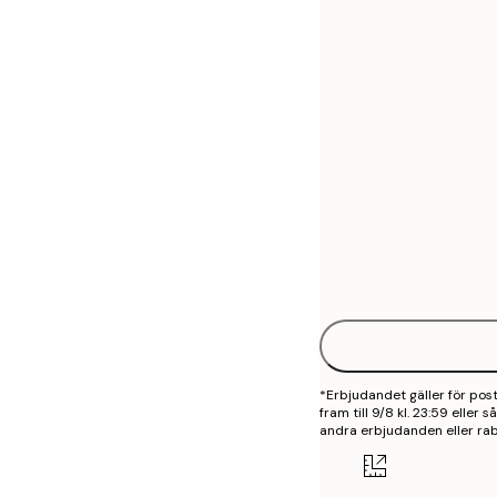
30x40 cm
50x70 cm
70x100 cm
*Erbjudandet gäller för po
fram till 9/8 kl. 23:59 eller
andra erbjudanden eller rab