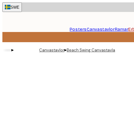
Skip
SWE
to
main
content.
Posters
Canvastavlor
Ramar
Er
▸
▸
Canvastavlor
Beach Swing Canvastavla