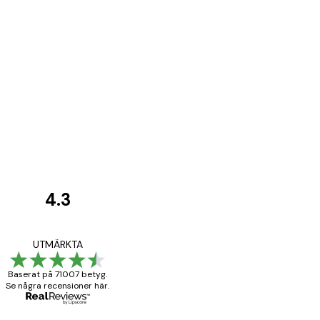
4.3
Kundrecensioner
BRA
UTMÄRKTA
Baserat på 71007 betyg.
Se några recensioner här.
20 apr.
Björn R