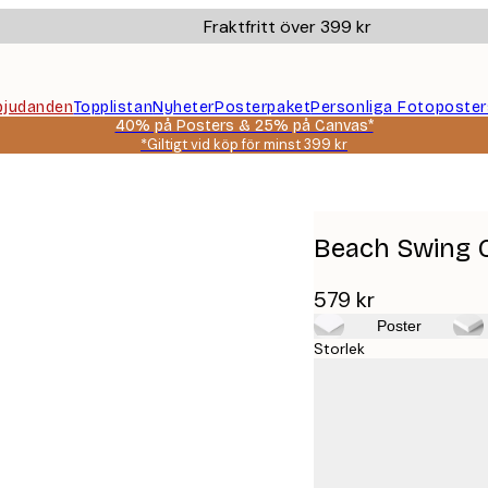
Fraktfritt över 399 kr
bjudanden
Topplistan
Nyheter
Posterpaket
Personliga Fotoposter
40% på Posters & 25% på Canvas*
*Giltigt vid köp för minst 399 kr
Beach Swing 
579 kr
Poster
Storlek