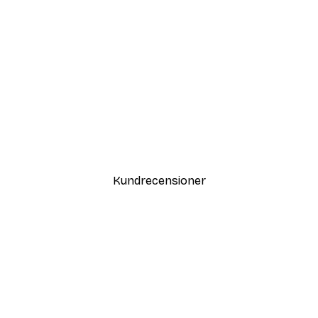
DEAL
Vägen till Stranden Poster
Från 108 kr
Kundrecensioner