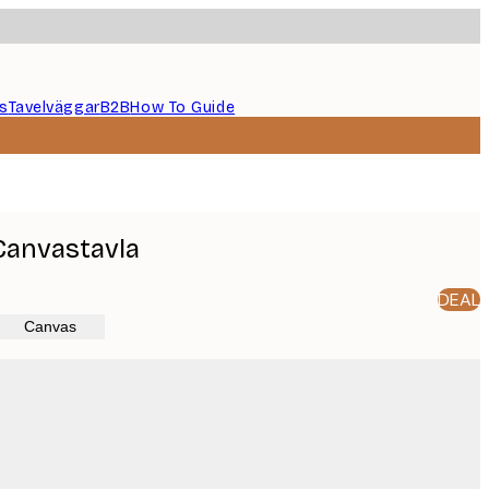
s
Tavelväggar
B2B
How To Guide
Canvastavla
DEAL
Canvas