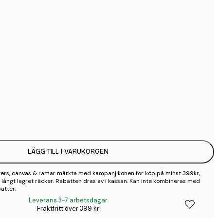
5
9
1 8
Ingen ram
LÄGG TILL I VARUKORGEN
sters, canvas & ramar märkta med kampanjikonen för köp på minst 399kr,
 så långt lagret räcker. Rabatten dras av i kassan. Kan inte kombineras med
atter.
Leverans 3-7 arbetsdagar
Fraktfritt över 399 kr