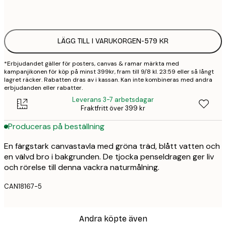
Ingen ram
LÄGG TILL I VARUKORGEN
-
579 KR
*Erbjudandet gäller för posters, canvas & ramar märkta med
kampanjikonen för köp på minst 399kr, fram till 9/8 kl. 23:59 eller så långt
lagret räcker. Rabatten dras av i kassan. Kan inte kombineras med andra
erbjudanden eller rabatter.
Leverans 3-7 arbetsdagar
Fraktfritt över 399 kr
Produceras på beställning
En färgstark canvastavla med gröna träd, blått vatten och
en välvd bro i bakgrunden. De tjocka penseldragen ger liv
och rörelse till denna vackra naturmålning.
CAN18167-5
Andra köpte även