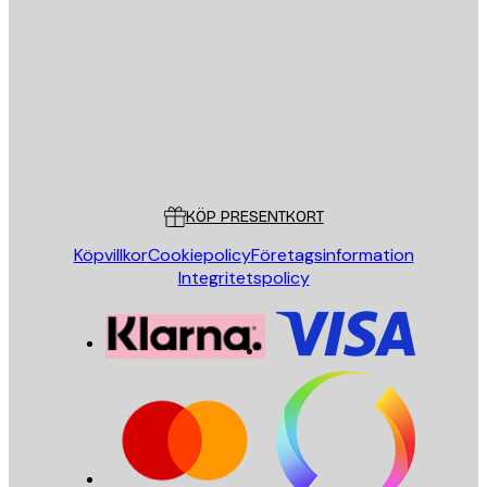
E-postadress
SKICKA
Butik
Poster Store
Kundservice
KÖP PRESENTKORT
Köpvillkor
Cookiepolicy
Företagsinformation
Integritetspolicy