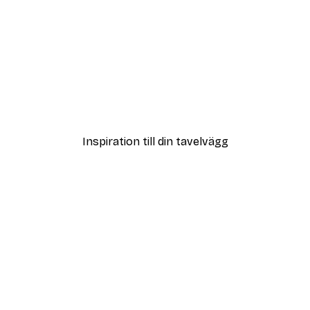
DEAL
ter
Strandgräs Poster
Från 108 kr
Inspiration till din tavelvägg