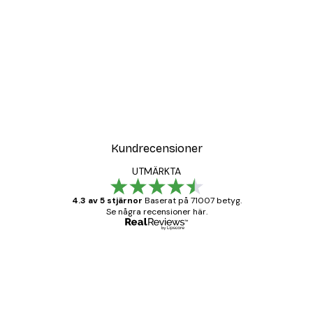
Kundrecensioner
UTMÄRKTA
4.3 av 5 stjärnor
Baserat på 71007 betyg.
Se några recensioner här.
Verifierad köpare
Kundrecensioner
BRA