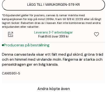
LÄGG TILL I VARUKORGEN
-
579 KR
*Erbjudandet gäller för posters, canvas & ramar märkta med
kampanjikonen för köp på minst 399kr, fram till 9/8 kl. 23:59 eller så långt
lagret räcker. Rabatten dras av i kassan. Kan inte kombineras med andra
erbjudanden eller rabatter.
Leverans 3-7 arbetsdagar
Fraktfritt över 399 kr
Produceras på beställning
Denna canvastavla visar ett fält med gul skörd, gröna träd
och en himmel med virvlande moln. Färgerna är starka och
penseldragen ger en livlig känsla.
CAN15951-5
Andra köpte även