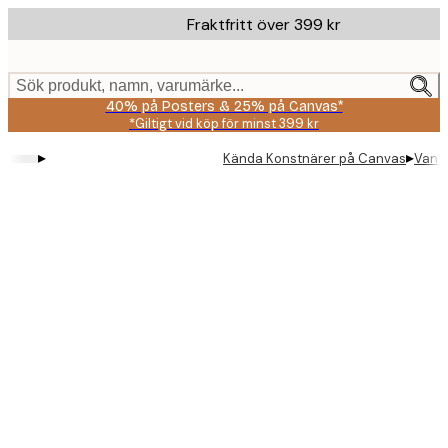
Skip
Fraktfritt över 399 kr
to
main
content.
Sök produkt, namn, varumärke...
40% på Posters & 25% på Canvas*
*Giltigt vid köp för minst 399 kr
▸
▸
Kända Konstnärer på Canvas
Van G