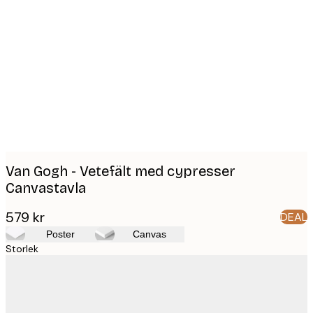
Product
images
Van Gogh - Vetefält med cypresser
Canvastavla
579 kr
DEAL
Poster
Canvas
Storlek