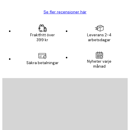
Se fler recensioner här
Fraktfritt över
Leverans 2-4
399 kr
arbetsdagar
Nyheter varje
Säkra betalningar
månad
E-postadress
SKICKA