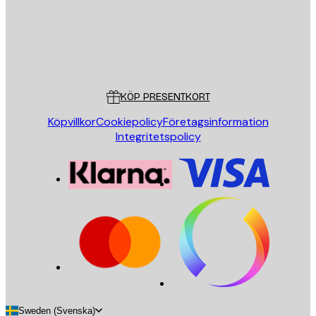
Butik
Poster Store
Kundservice
KÖP PRESENTKORT
Köpvillkor
Cookiepolicy
Företagsinformation
Integritetspolicy
Sweden (Svenska)