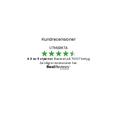
Kundrecensioner
UTMÄRKTA
4.3 av 5 stjärnor
Baserat på 71007 betyg.
Se några recensioner här.
Verifierad köpare
Kundrecensioner
BRA
20 apr.
Björn R