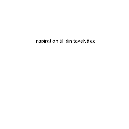
DEAL
Poster
Vägen till Stranden Poste
Från 108 kr
Inspiration till din tavelvägg