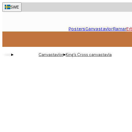
Skip
SWE
to
main
content.
Posters
Canvastavlor
Ramar
Er
▸
▸
Canvastavlor
King’s Cross canvastavla