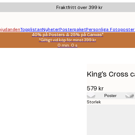
Fraktfritt över 399 kr
bjudanden
Topplistan
Nyheter
Posterpaket
Personliga Fotoposter
40% på Posters & 25% på Canvas*
*Giltigt vid köp för minst 399 kr
0 min.
0 s
Giltig
till
och
med:
2026-
King’s Cross 
08-
09
579 kr
Poster
Storlek