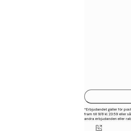
30x40 cm
50x70 cm
70x100 cm
*Erbjudandet gäller för po
fram till 9/8 kl. 23:59 eller
andra erbjudanden eller rab