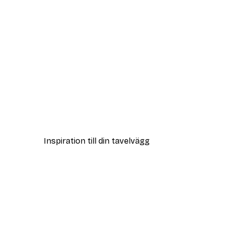
DEAL
Strandgräs Poster
Från 108 kr
Inspiration till din tavelvägg