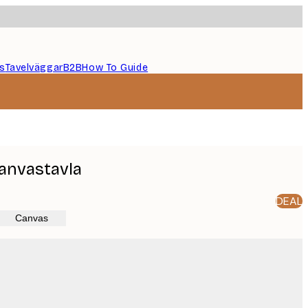
s
Tavelväggar
B2B
How To Guide
canvastavla
DEAL
Canvas