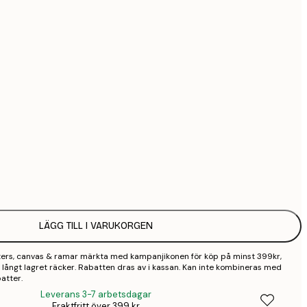
5
9
1 8
Ingen ram
LÄGG TILL I VARUKORGEN
sters, canvas & ramar märkta med kampanjikonen för köp på minst 399kr,
 så långt lagret räcker. Rabatten dras av i kassan. Kan inte kombineras med
atter.
Leverans 3-7 arbetsdagar
Fraktfritt över 399 kr