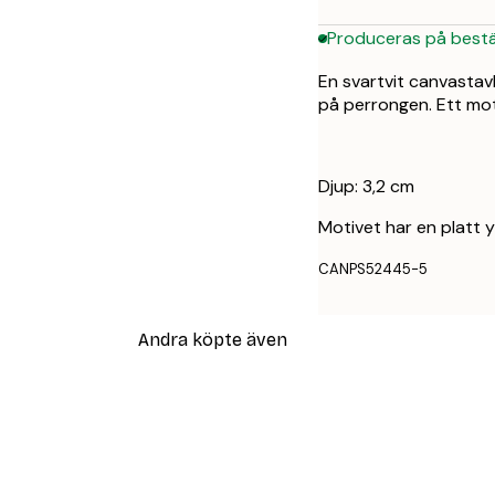
Produceras på bestä
En svartvit canvastavl
på perrongen. Ett moti
Djup: 3,2 cm
Motivet har en platt 
CANPS52445-5
Andra köpte även