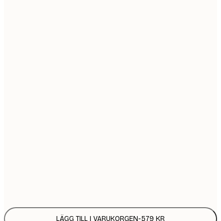
30x40 cm
5
50x70 cm
9
Ingen ram
LÄGG TILL I VARUKORGEN
-
579 KR