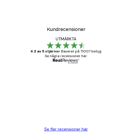
Kundrecensioner
UTMÄRKTA
4.3 av 5 stjärnor
Baserat på 71007 betyg.
Se några recensioner här.
Verifierad köpare
Kundrecensioner
BRA
20 apr.
Björn R
Se fler recensioner här