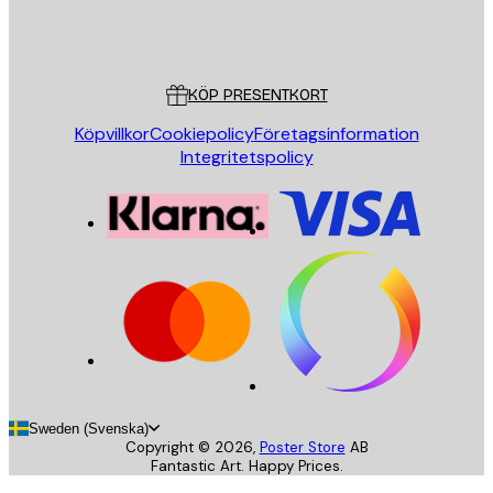
Butik
Poster Store
Kundservice
KÖP PRESENTKORT
Köpvillkor
Cookiepolicy
Företagsinformation
Integritetspolicy
Sweden (Svenska)
Copyright ©
2026
,
Poster Store
AB
Fantastic Art. Happy Prices.