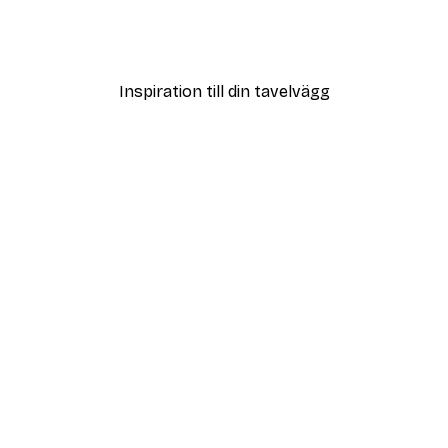
Poster
Vägen till Stranden Poste
Från 108 kr
Inspiration till din tavelvägg