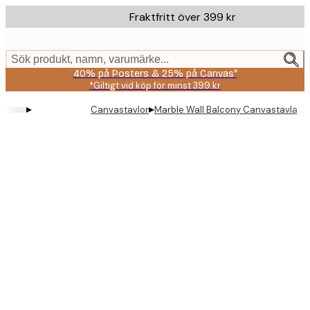
Skip
Fraktfritt över 399 kr
to
main
content.
Sök produkt, namn, varumärke...
40% på Posters & 25% på Canvas*
*Giltigt vid köp för minst 399 kr
▸
▸
Canvastavlor
Marble Wall Balcony Canvastavla