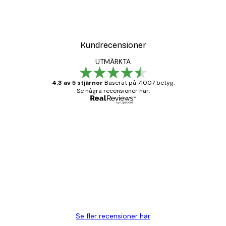
och ramens lätta vikt - gör upphängningen
enkel både i höjd- och sidled.
Kundrecensioner
UTMÄRKTA
4.3 av 5 stjärnor
Baserat på 71007 betyg.
Se några recensioner här.
Verifierad köpare
Kundrecensioner
BRA
20 apr.
Björn R
Se fler recensioner här