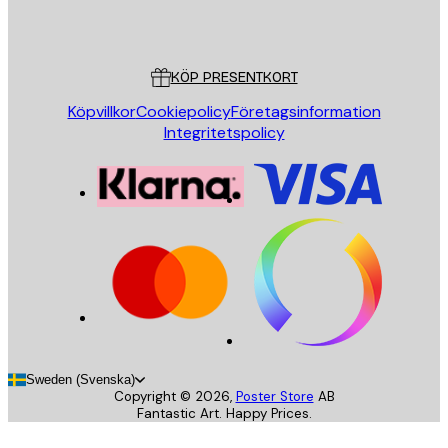
Poster Store
Kundservice
KÖP PRESENTKORT
Köpvillkor
Cookiepolicy
Företagsinformation
Integritetspolicy
Sweden (Svenska)
Copyright ©
2026
,
Poster Store
AB
Fantastic Art. Happy Prices.