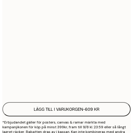
1
2
3
3
3
6
2 3
LÄGG TILL I VARUKORGEN
-
609 KR
*Erbjudandet gäller för posters, canvas & ramar märkta med
kampanjikonen för köp på minst 399kr, fram till 9/8 kl. 23:59 eller så långt
lagret räcker. Rabatten dras av i kassan. Kan inte kombineras med andra