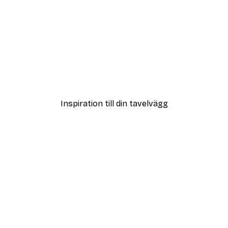
DEAL
Hus vid Sjö Poster
Från 108 kr
Inspiration till din tavelvägg