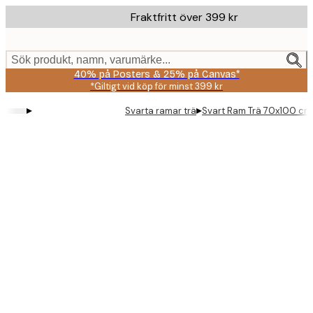
Skip
Fraktfritt över 399 kr
to
main
content.
Sök produkt, namn, varumärke...
40% på Posters & 25% på Canvas*
*Giltigt vid köp för minst 399 kr
▸
▸
Svarta ramar trä
Svart Ram Trä 70x100 cm