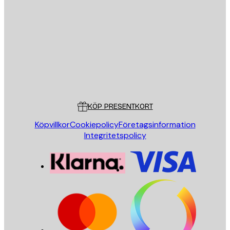
E-postadress
SKICKA
Butik
Poster Store
Kundservice
KÖP PRESENTKORT
Köpvillkor
Cookiepolicy
Företagsinformation
Integritetspolicy