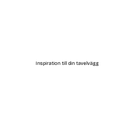
DEAL
ter
Strandgräs Poster
Från 108 kr
Inspiration till din tavelvägg