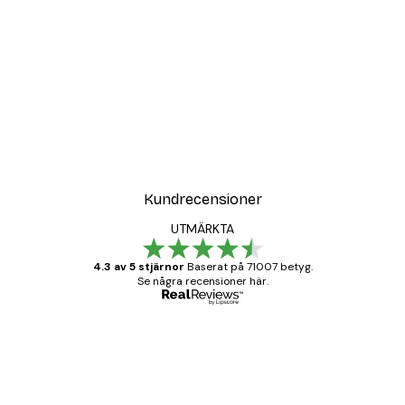
Kundrecensioner
UTMÄRKTA
4.3 av 5 stjärnor
Baserat på 71007 betyg.
Se några recensioner här.
Verifierad köpare
Kundrecensioner
BRA