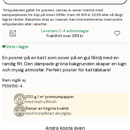
*Erbjudandet gäller för posters, canvas & ramar märkta med
kampanjikonen för köp på minst 399kr, fram till 9/8 kl. 23:59 eller så långt
lagret räcker. Rabatten dras av i kassan. Kan inte kombineras med andra
erbjudanden eller rabatter.
Leverans 2-4 arbetsdagar
Fraktfritt över 399 kr
Finns i lager
En poster på en katt som sover på en gul fåtölj med en
randig filt. Den dämpade gröna bakgrunden skapar en lugn
och mysig atmosfär. Perfekt poster för kattälskare!
Ram ingår ej.
PS56156-4
200 g / m² premiumpapper
med matt ytfinish.
Ramar av högsta kvalité
med kristallklart akrylglas.
Andra köpte även