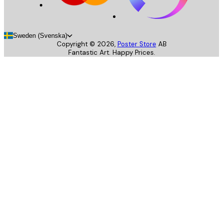
Sweden (Svenska)
Copyright ©
2026
,
Poster Store
AB
Fantastic Art. Happy Prices.