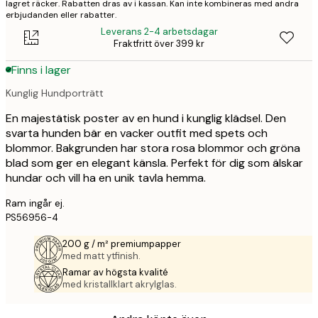
lagret räcker. Rabatten dras av i kassan. Kan inte kombineras med andra
erbjudanden eller rabatter.
Leverans 2-4 arbetsdagar
Fraktfritt över 399 kr
Finns i lager
Kunglig Hundporträtt
En majestätisk poster av en hund i kunglig klädsel. Den
svarta hunden bär en vacker outfit med spets och
blommor. Bakgrunden har stora rosa blommor och gröna
blad som ger en elegant känsla. Perfekt för dig som älskar
hundar och vill ha en unik tavla hemma.
Ram ingår ej.
PS56956-4
200 g / m² premiumpapper
med matt ytfinish.
Ramar av högsta kvalité
med kristallklart akrylglas.