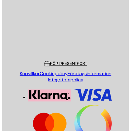
E-postadress
SKICKA
Butik
Poster Store
Kundservice
KÖP PRESENTKORT
Köpvillkor
Cookiepolicy
Företagsinformation
Integritetspolicy