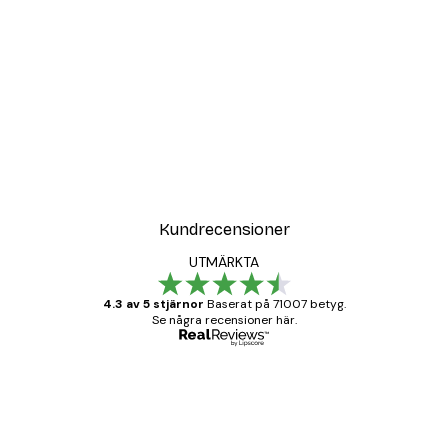
Kundrecensioner
UTMÄRKTA
4.3 av 5 stjärnor
Baserat på 71007 betyg.
Se några recensioner här.
Verifierad köpare
Kundrecensioner
BRA