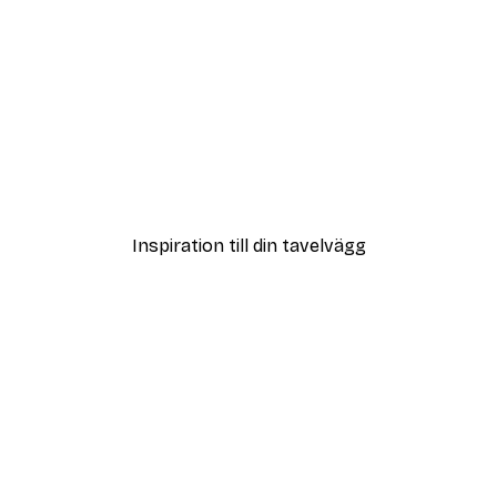
DEAL
Poster
Vägen till Stranden Poste
Från 108 kr
Inspiration till din tavelvägg