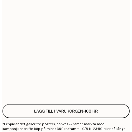
21x30 cm
1
30x40 cm
2
40x50 cm
2
50x70 cm
3
70x100 cm
4
100x150 cm
9
Frame
options
LÄGG TILL I VARUKORGEN
-
108 KR
*Erbjudandet gäller för posters, canvas & ramar märkta med
kampanjikonen för köp på minst 399kr, fram till 9/8 kl. 23:59 eller så långt