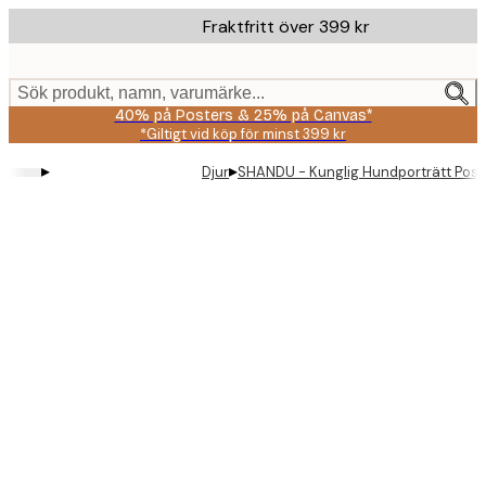
Skip
Fraktfritt över 399 kr
to
main
content.
Sök produkt, namn, varumärke...
40% på Posters & 25% på Canvas*
*Giltigt vid köp för minst 399 kr
▸
▸
Djur
SHANDU - Kunglig Hundporträtt Post