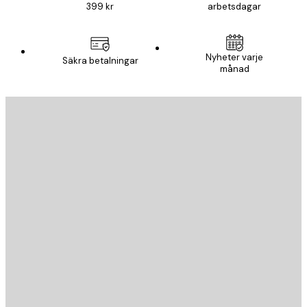
399 kr
arbetsdagar
Nyheter varje
Säkra betalningar
månad
E-postadress
SKICKA
Butik
Poster Store
Kundservice