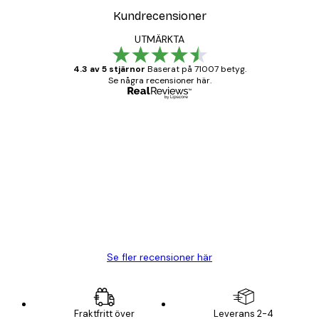
Kundrecensioner
UTMÄRKTA
4.3 av 5 stjärnor
Baserat på 71007 betyg.
Se några recensioner här.
Verifierad köpare
Kundrecensioner
BRA
20 apr.
Björn R
Se fler recensioner här
Fraktfritt över
Leverans 2-4