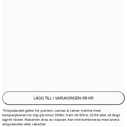
21x30 cm
1
30x40 cm
2
40x50 cm
2
50x70 cm
3
70x100 cm
4
Frame
options
LÄGG TILL I VARUKORGEN
-
119 KR
*Erbjudandet gäller för posters, canvas & ramar märkta med
kampanjikonen för köp på minst 399kr, fram till 9/8 kl. 23:59 eller så långt
lagret räcker. Rabatten dras av i kassan. Kan inte kombineras med andra
erbjudanden eller rabatter.