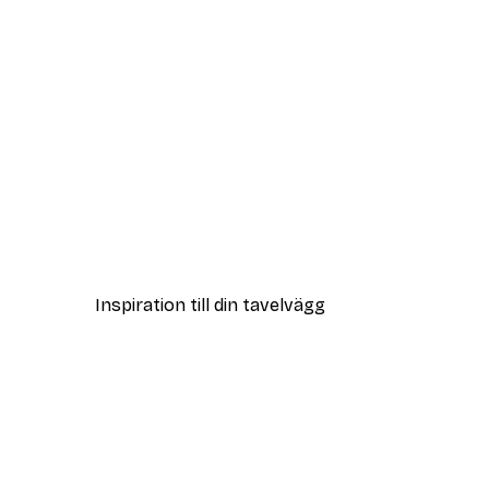
DEAL
Funny Giraffe Poster
Från 65 kr
Inspiration till din tavelvägg