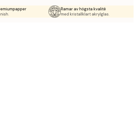
premiumpapper
Ramar av högsta kvalité
nish.
med kristallklart akrylglas.