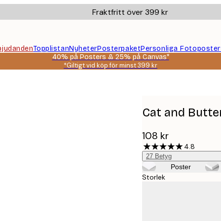
Fraktfritt över 399 kr
bjudanden
Topplistan
Nyheter
Posterpaket
Personliga Fotoposter
40% på Posters & 25% på Canvas*
*Giltigt vid köp för minst 399 kr
Cat and Butte
108 kr
4.8
27
Betyg
Poster
Storlek