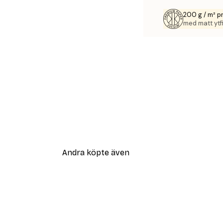
200 g / m² 
med matt ytfi
Andra köpte även