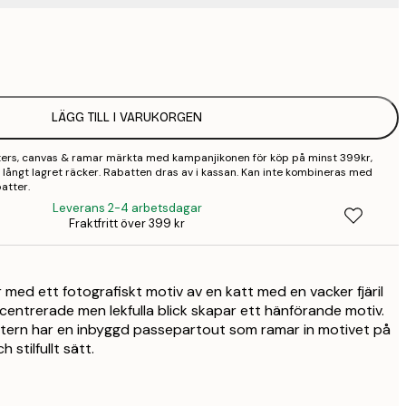
1
2
LÄGG TILL I VARUKORGEN
2
sters, canvas & ramar märkta med kampanjikonen för köp på minst 399kr,
2
 så långt lagret räcker. Rabatten dras av i kassan. Kan inte kombineras med
atter.
3
Leverans 2-4 arbetsdagar
Fraktfritt över 399 kr
4
 med ett fotografiskt motiv av en katt med en vacker fjäril
entrerade men lekfulla blick skapar ett hänförande motiv.
stern har en inbyggd passepartout som ramar in motivet på
stilfullt sätt.