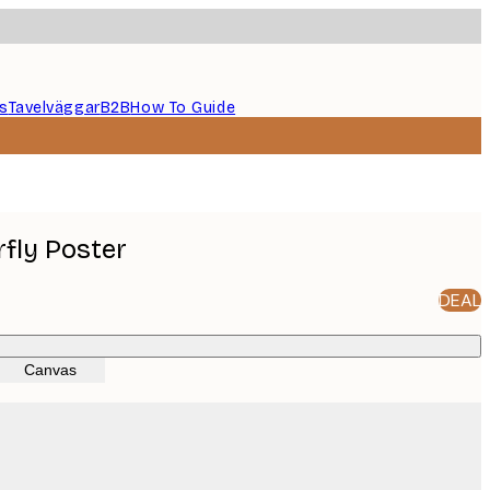
s
Tavelväggar
B2B
How To Guide
rfly Poster
DEAL
Canvas