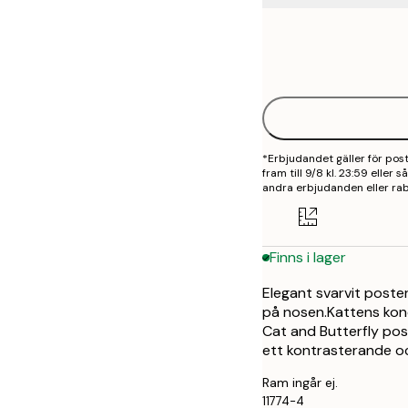
Frame
21x30 cm
options
30x40 cm
40x50 cm
*Erbjudandet gäller för po
50x50 cm
fram till 9/8 kl. 23:59 eller
andra erbjudanden eller rab
50x70 cm
70x100 cm
Finns i lager
Elegant svarvit poster
på nosen.Kattens konc
Cat and Butterfly po
ett kontrasterande och 
Ram ingår ej.
11774-4