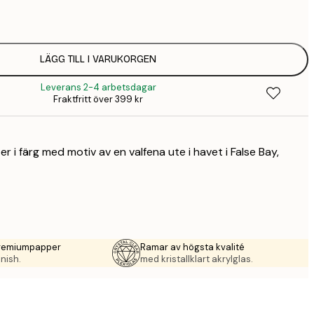
58,
94,
347 
LÄGG TILL I VARUKORGEN
Leverans 2-4 arbetsdagar
Fraktfritt över 399 kr
 i färg med motiv av en valfena ute i havet i False Bay,
premiumpapper
Ramar av högsta kvalité
nish.
med kristallklart akrylglas.