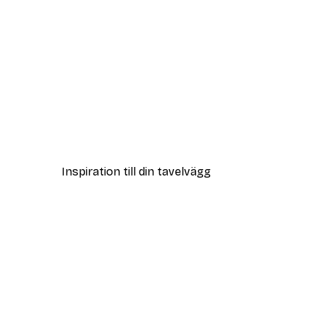
Outlet
Grön Monstera Leaves-poste
Från 32,40 kr
108 kr
Inspiration till din tavelvägg