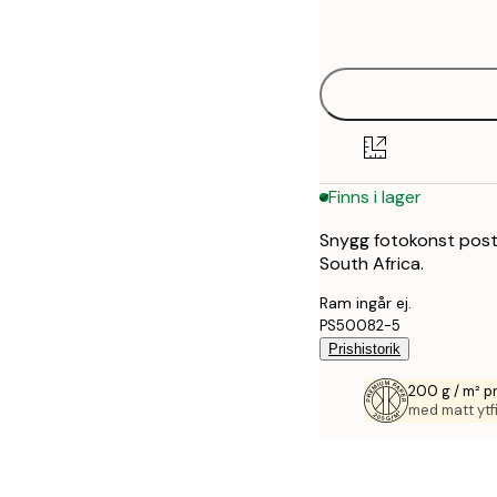
30x40 cm
options
50x70 cm
Finns i lager
Snygg fotokonst poster
South Africa.
Ram ingår ej.
PS50082-5
Prishistorik
200 g / m² 
med matt ytfi