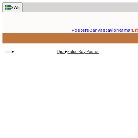
Skip
SWE
to
main
content.
Posters
Canvastavlor
Ramar
Er
▸
▸
Djur
False Bay Poster