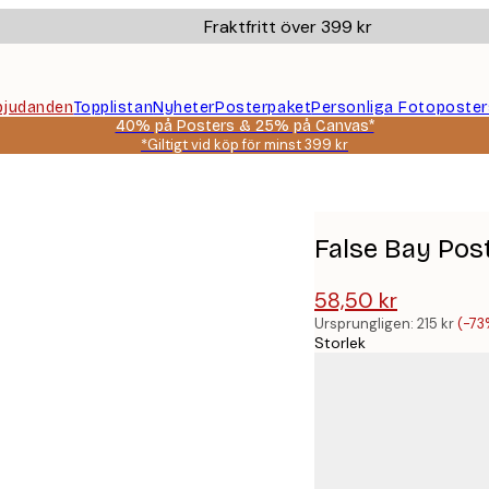
Fraktfritt över 399 kr
bjudanden
Topplistan
Nyheter
Posterpaket
Personliga Fotoposter
40% på Posters & 25% på Canvas*
*Giltigt vid köp för minst 399 kr
False Bay Pos
58,50 kr
215 kr
Ursprungligen:
215 kr
(-73
Storlek