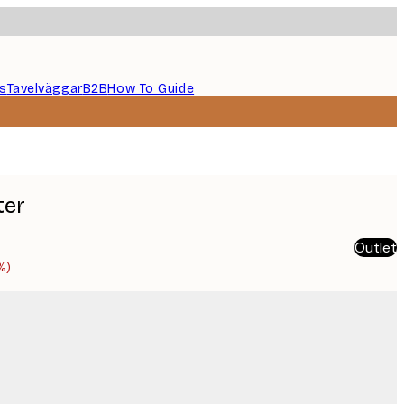
s
Tavelväggar
B2B
How To Guide
ter
Outlet
%)