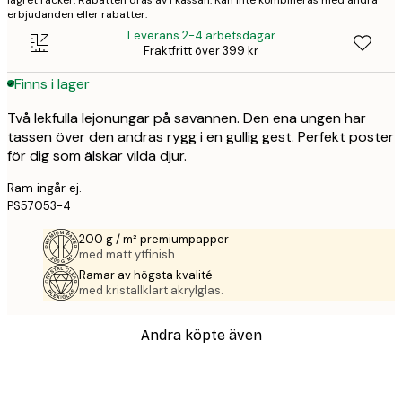
lagret räcker. Rabatten dras av i kassan. Kan inte kombineras med andra
erbjudanden eller rabatter.
Leverans 2-4 arbetsdagar
Fraktfritt över 399 kr
Finns i lager
Två lekfulla lejonungar på savannen. Den ena ungen har
tassen över den andras rygg i en gullig gest. Perfekt poster
för dig som älskar vilda djur.
Ram ingår ej.
PS57053-4
200 g / m² premiumpapper
med matt ytfinish.
Ramar av högsta kvalité
med kristallklart akrylglas.
Andra köpte även