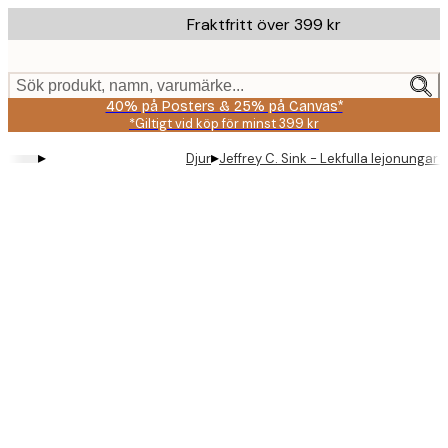
Skip
Fraktfritt över 399 kr
to
main
content.
Sök produkt, namn, varumärke...
40% på Posters & 25% på Canvas*
*Giltigt vid köp för minst 399 kr
▸
▸
Djur
Jeffrey C. Sink - Lekfulla lejonungar 