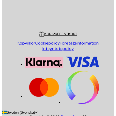
Butik
Poster Store
Kundservice
KÖP PRESENTKORT
Köpvillkor
Cookiepolicy
Företagsinformation
Integritetspolicy
Sweden (Svenska)