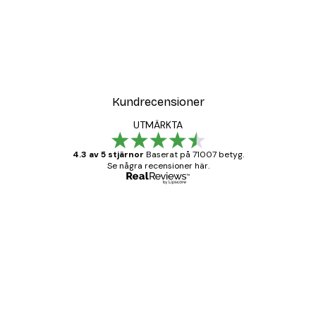
DEAL
n Poster
Ståtlig Leopard Poster
Från 108 kr
Kundrecensioner
UTMÄRKTA
4.3 av 5 stjärnor
Baserat på 71007 betyg.
Se några recensioner här.
Verifierad köpare
Kundrecensioner
BRA
20 apr.
Björn R