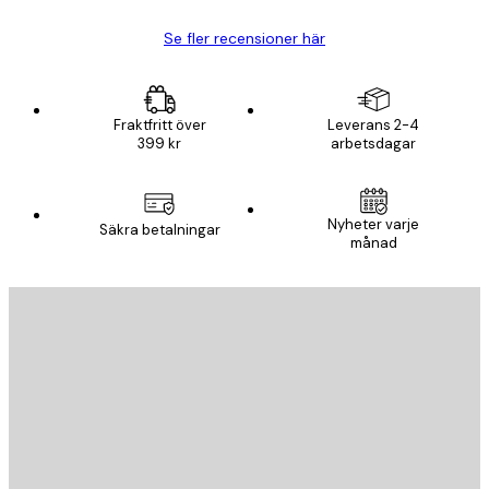
Se fler recensioner här
Fraktfritt över
Leverans 2-4
399 kr
arbetsdagar
Nyheter varje
Säkra betalningar
månad
E-postadress
SKICKA