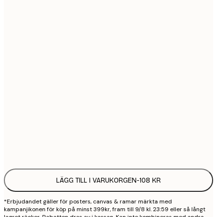
21x30 cm
1
30x40 cm
2
40x50 cm
2
50x70 cm
3
70x100 cm
4
100x150 cm
9
Frame
options
LÄGG TILL I VARUKORGEN
-
108 KR
*Erbjudandet gäller för posters, canvas & ramar märkta med
kampanjikonen för köp på minst 399kr, fram till 9/8 kl. 23:59 eller så långt