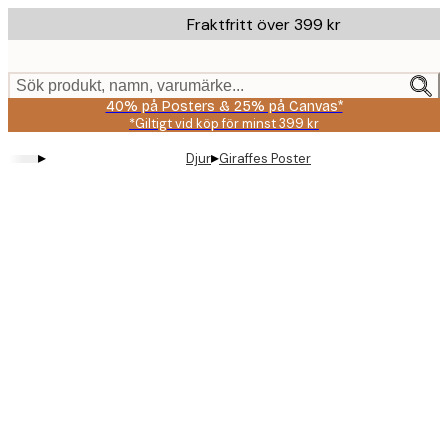
Skip
Fraktfritt över 399 kr
to
main
content.
Sök produkt, namn, varumärke...
40% på Posters & 25% på Canvas*
*Giltigt vid köp för minst 399 kr
▸
▸
Djur
Giraffes Poster