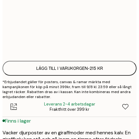
30x40 cm
2
50x70 cm
3
Frame
options
LÄGG TILL I VARUKORGEN
-
215 KR
*Erbjudandet gäller för posters, canvas & ramar märkta med
kampanjikonen för köp på minst 399kr, fram till 9/8 kl. 23:59 eller så långt
lagret räcker. Rabatten dras av i kassan. Kan inte kombineras med andra
erbjudanden eller rabatter.
Leverans 2-4 arbetsdagar
Fraktfritt över 399 kr
Finns i lager
Vacker djurposter av en giraffmoder med hennes kalv. En