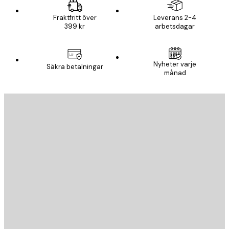
Fraktfritt över
Leverans 2-4
399 kr
arbetsdagar
Nyheter varje
Säkra betalningar
månad
E-postadress
SKICKA
Butik
Poster Store