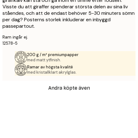
giraffkalv kan stå och gå inom en timme efter födseln.
Visste du att giraffer spenderar största delen av sina liv
ståendes, och att de endast behöver 5-30 minuters sömn
per dag? Posterns storlek inkluderar en inbyggd
passepartout.
Ram ingår ej.
12578-5
200 g / m² premiumpapper
med matt ytfinish.
Ramar av högsta kvalité
med kristallklart akrylglas.
Andra köpte även