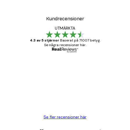
Kundrecensioner
UTMÄRKTA
4.3 av 5 stjärnor
Baserat på 71007 betyg.
Se några recensioner här.
Verifierad köpare
Kundrecensioner
BRA
20 apr.
Björn R
Se fler recensioner här