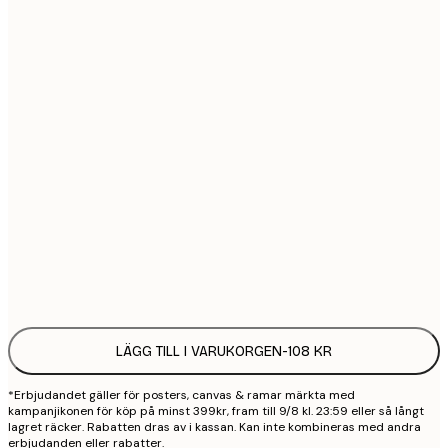
21x30 cm
1
30x40 cm
2
50x70 cm
3
70x100 cm
4
100x150 cm
9
Frame
options
LÄGG TILL I VARUKORGEN
-
108 KR
*Erbjudandet gäller för posters, canvas & ramar märkta med
kampanjikonen för köp på minst 399kr, fram till 9/8 kl. 23:59 eller så långt
lagret räcker. Rabatten dras av i kassan. Kan inte kombineras med andra
erbjudanden eller rabatter.