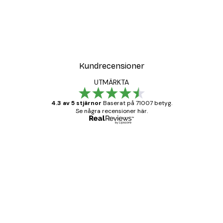
Kundrecensioner
UTMÄRKTA
4.3 av 5 stjärnor
Baserat på 71007 betyg.
Se några recensioner här.
Verifierad köpare
Kundrecensioner
BRA
20 apr.
Björn R