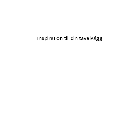
DEAL
ter
Vägen till Stranden Poste
Från 108 kr
Inspiration till din tavelvägg