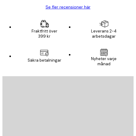
Se fler recensioner här
Fraktfritt över
Leverans 2-4
399 kr
arbetsdagar
Nyheter varje
Säkra betalningar
månad
E-postadress
SKICKA