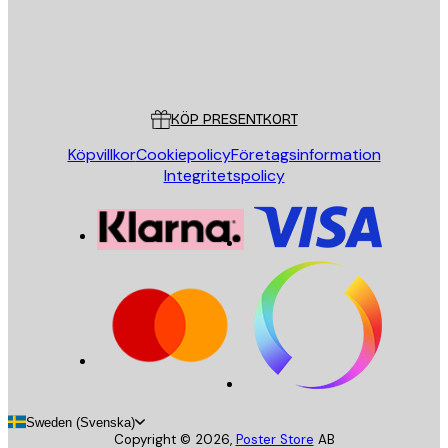
Butik
Poster Store
Kundservice
KÖP PRESENTKORT
Köpvillkor
Cookiepolicy
Företagsinformation
Integritetspolicy
Sweden (Svenska)
Copyright ©
2026
,
Poster Store
AB