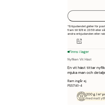
options
30x40 cm
40x50 cm
*Erbjudandet gäller för po
50x70 cm
fram till 9/8 kl. 23:59 eller
andra erbjudanden eller rab
70x100 cm
100x150 cm
Finns i lager
Nyfiken Vit Häst
En vit häst tittar nyf
mjuka man och detalj
Ram ingår ej.
PS57141-4
200 g / m² 
med matt ytfi