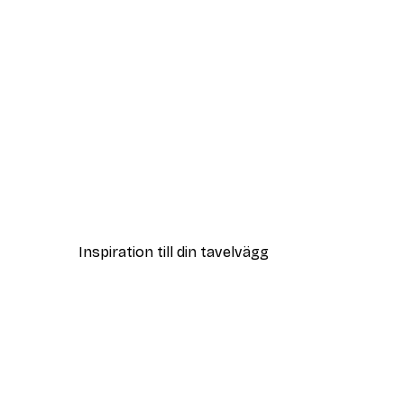
DEAL
Vägen till Stranden Poster
Från 108 kr
Inspiration till din tavelvägg