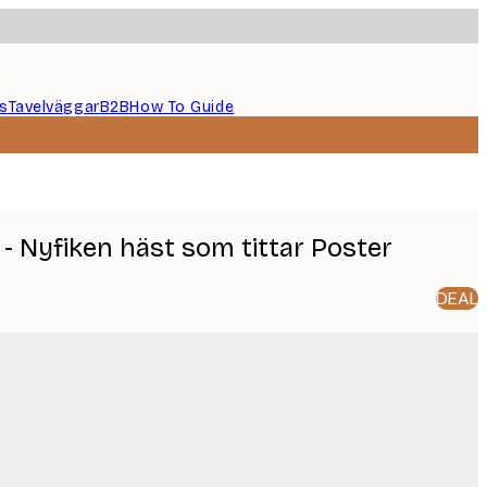
s
Tavelväggar
B2B
How To Guide
- Nyfiken häst som tittar Poster
DEAL