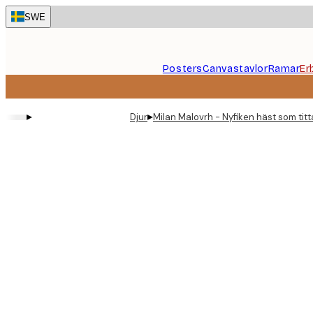
Skip
SWE
to
main
content.
Posters
Canvastavlor
Ramar
Er
▸
▸
Djur
Milan Malovrh - Nyfiken häst som titt