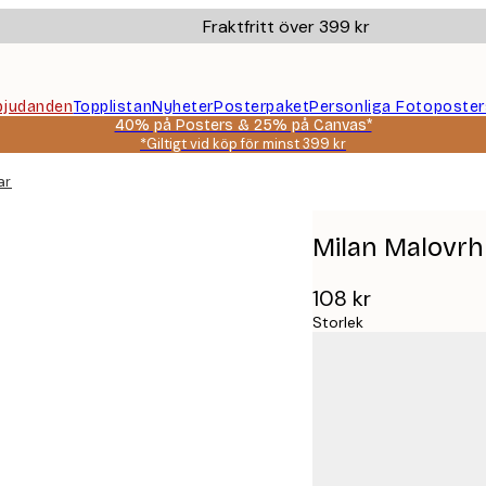
Fraktfritt över 399 kr
bjudanden
Topplistan
Nyheter
Posterpaket
Personliga Fotoposter
40% på Posters & 25% på Canvas*
*Giltigt vid köp för minst 399 kr
ar Poster
Milan Malovrh 
108 kr
Storlek