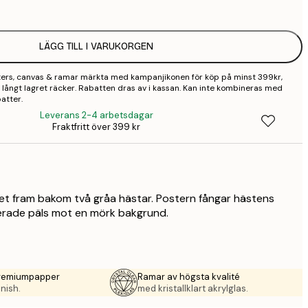
2
LÄGG TILL I VARUKORGEN
2
sters, canvas & ramar märkta med kampanjikonen för köp på minst 399kr,
3
 så långt lagret räcker. Rabatten dras av i kassan. Kan inte kombineras med
atter.
4
Leverans 2-4 arbetsdagar
Fraktfritt över 399 kr
9
iket fram bakom två gråa hästar. Postern fångar hästens
erade päls mot en mörk bakgrund.
premiumpapper
Ramar av högsta kvalité
nish.
med kristallklart akrylglas.