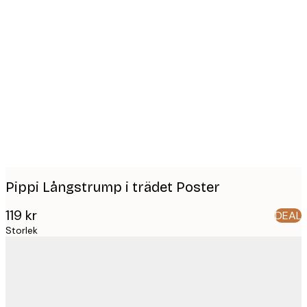
Product
images
Pippi Långstrump i trädet Poster
119 kr
DEAL
Storlek