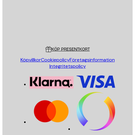
Butik
Poster Store
Kundservice
KÖP PRESENTKORT
Köpvillkor
Cookiepolicy
Företagsinformation
Integritetspolicy