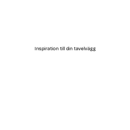
DEAL
t Air Balloon Poster
Pippi Långstrump Bakar 
Från 65 kr
Inspiration till din tavelvägg