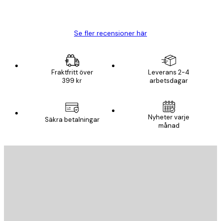
20 apr.
Björn R
Se fler recensioner här
Fraktfritt över
Leverans 2-4
399 kr
arbetsdagar
Nyheter varje
Säkra betalningar
månad
E-postadress
SKICKA