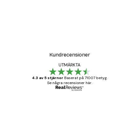
Kundrecensioner
UTMÄRKTA
4.3 av 5 stjärnor
Baserat på 71007 betyg.
Se några recensioner här.
Verifierad köpare
Kundrecensioner
BRA