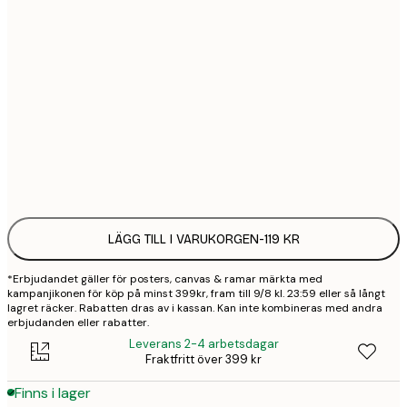
21x30 cm
1
30x40 cm
2
50x70 cm
3
Frame
options
LÄGG TILL I VARUKORGEN
-
119 KR
*Erbjudandet gäller för posters, canvas & ramar märkta med
kampanjikonen för köp på minst 399kr, fram till 9/8 kl. 23:59 eller så långt
lagret räcker. Rabatten dras av i kassan. Kan inte kombineras med andra
erbjudanden eller rabatter.
Leverans 2-4 arbetsdagar
Fraktfritt över 399 kr
Finns i lager