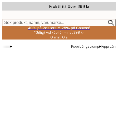
Skip
Fraktfritt över 399 kr
to
main
content.
Sök produkt, namn, varumärke...
40% på Posters & 25% på Canvas*
*Giltigt vid köp för minst 399 kr
0 min.
0 s
Giltig
till
▸
▸
Pippi Långstrump
Pippi Lång
och
med:
2026-
08-
09