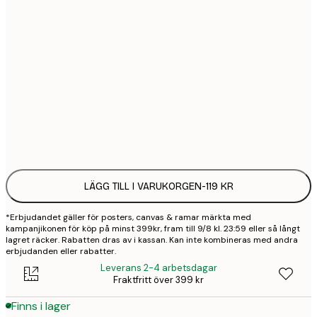
21x30 cm
1
30x40 cm
2
50x70 cm
3
Frame
options
LÄGG TILL I VARUKORGEN
-
119 KR
*Erbjudandet gäller för posters, canvas & ramar märkta med
kampanjikonen för köp på minst 399kr, fram till 9/8 kl. 23:59 eller så långt
lagret räcker. Rabatten dras av i kassan. Kan inte kombineras med andra
erbjudanden eller rabatter.
Leverans 2-4 arbetsdagar
Fraktfritt över 399 kr
Finns i lager