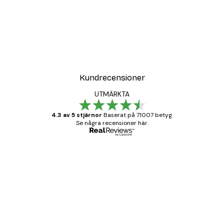
Kundrecensioner
UTMÄRKTA
4.3 av 5 stjärnor
Baserat på 71007 betyg.
Se några recensioner här.
Verifierad köpare
Kundrecensioner
BRA
20 apr.
Björn R