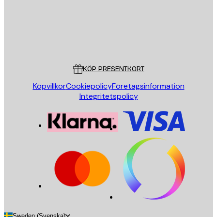
Butik
Poster Store
Kundservice
KÖP PRESENTKORT
Köpvillkor
Cookiepolicy
Företagsinformation
Integritetspolicy
Sweden (Svenska)