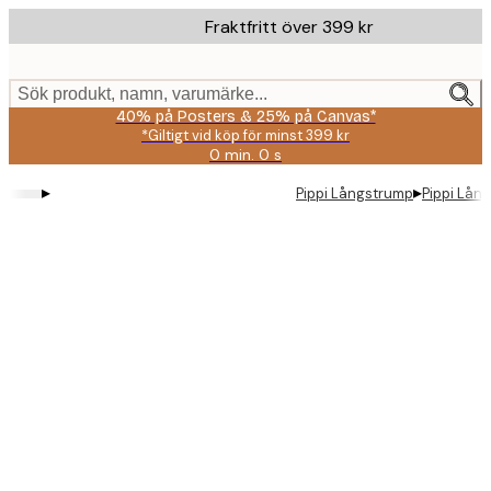
Skip
Fraktfritt över 399 kr
to
main
content.
Sök produkt, namn, varumärke...
40% på Posters & 25% på Canvas*
*Giltigt vid köp för minst 399 kr
0 min.
0 s
Giltig
till
▸
▸
Pippi Långstrump
Pippi Lån
och
med:
2026-
08-
09