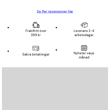
Se fler recensioner här
Fraktfritt över
Leverans 2-4
399 kr
arbetsdagar
Nyheter varje
Säkra betalningar
månad
E-postadress
SKICKA