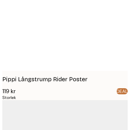
Product
images
Pippi Långstrump Rider Poster
119 kr
DEAL
Storlek