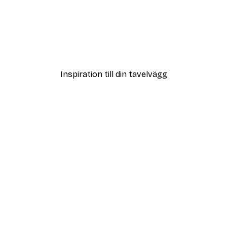
DEAL
Elsa Beskow - Lasse Liten I Trädgården - Jordgubbsfamiljen Poster
Frida Kahlo Målning Post
Från 65 kr
Inspiration till din tavelvägg