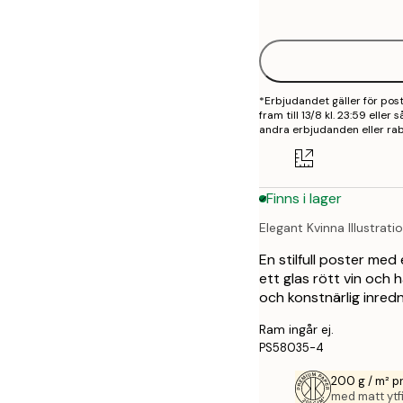
options
30x40 cm
40x50 cm
*Erbjudandet gäller för po
50x50 cm
fram till 13/8 kl. 23:59 elle
andra erbjudanden eller rab
50x70 cm
70x100 cm
Finns i lager
100x150 cm
Elegant Kvinna Illustrati
En stilfull poster med
ett glas rött vin och 
och konstnärlig inredn
Ram ingår ej.
PS58035-4
200 g / m² 
med matt ytfi