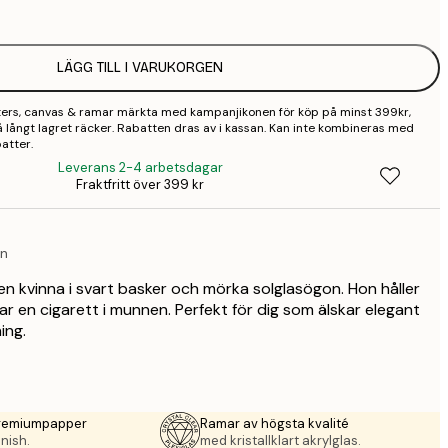
2
LÄGG TILL I VARUKORGEN
2
sters, canvas & ramar märkta med kampanjikonen för köp på minst 399kr,
2
r så långt lagret räcker. Rabatten dras av i kassan. Kan inte kombineras med
atter.
3
Leverans 2-4 arbetsdagar
Fraktfritt över 399 kr
4
9
on
 en kvinna i svart basker och mörka solglasögon. Hon håller
har en cigarett i munnen. Perfekt för dig som älskar elegant
ing.
premiumpapper
Ramar av högsta kvalité
nish.
med kristallklart akrylglas.