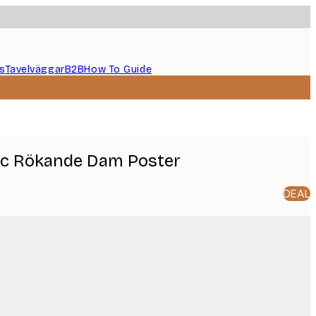
s
Tavelväggar
B2B
How To Guide
hic Rökande Dam Poster
DEAL