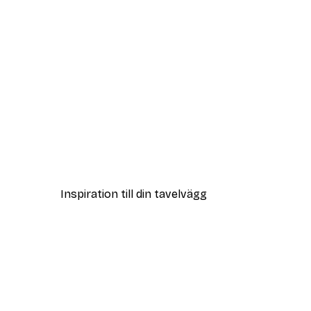
DEAL
One Line Art No 1 Poster
Från 108 kr
Inspiration till din tavelvägg