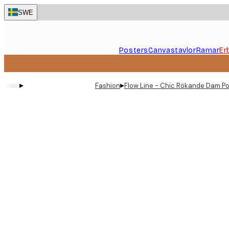
Skip
SWE
to
main
content.
Posters
Canvastavlor
Ramar
Er
▸
▸
Fashion
Flow Line - Chic Rökande Dam Po