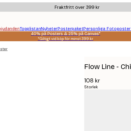
Fraktfritt över 399 kr
bjudanden
Topplistan
Nyheter
Posterpaket
Personliga Fotoposter
40% på Posters & 25% på Canvas*
*Giltigt vid köp för minst 399 kr
ster
Flow Line - C
108 kr
Storlek