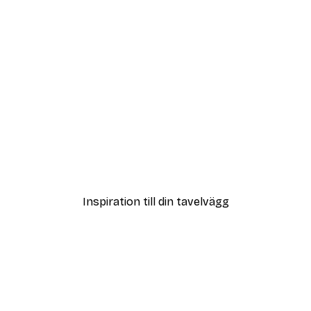
DEAL
Dimmig Soluppgång Post
Från 108 kr
Inspiration till din tavelvägg