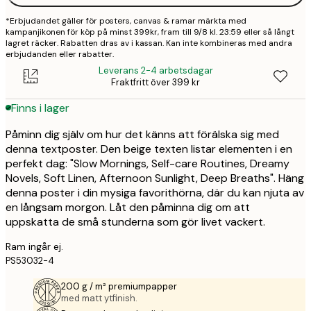
*Erbjudandet gäller för posters, canvas & ramar märkta med
kampanjikonen för köp på minst 399kr, fram till 9/8 kl. 23:59 eller så långt
lagret räcker. Rabatten dras av i kassan. Kan inte kombineras med andra
erbjudanden eller rabatter.
Leverans 2-4 arbetsdagar
Fraktfritt över 399 kr
Finns i lager
Påminn dig själv om hur det känns att förälska sig med
denna textposter. Den beige texten listar elementen i en
perfekt dag: "Slow Mornings, Self-care Routines, Dreamy
Novels, Soft Linen, Afternoon Sunlight, Deep Breaths". Häng
denna poster i din mysiga favorithörna, där du kan njuta av
en långsam morgon. Låt den påminna dig om att
uppskatta de små stunderna som gör livet vackert.
Ram ingår ej.
PS53032-4
200 g / m² premiumpapper
med matt ytfinish.