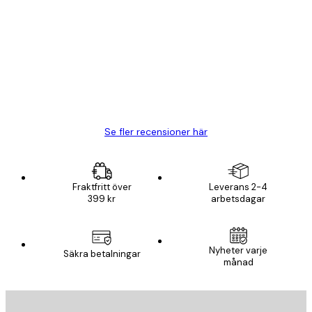
Kundrecensioner
BRA
20 apr.
Björn R
Se fler recensioner här
Fraktfritt över
Leverans 2-4
399 kr
arbetsdagar
Nyheter varje
Säkra betalningar
månad