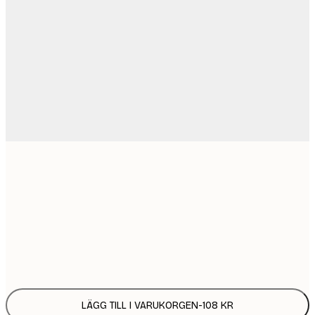
21x30 cm
1
30x40 cm
2
Frame
options
LÄGG TILL I VARUKORGEN
-
108 KR