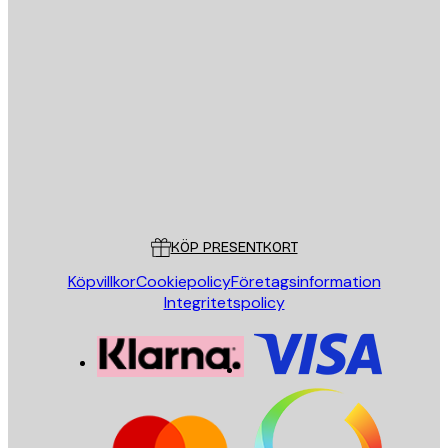
E-postadress
SKICKA
Butik
Poster Store
Kundservice
KÖP PRESENTKORT
Köpvillkor
Cookiepolicy
Företagsinformation
Integritetspolicy