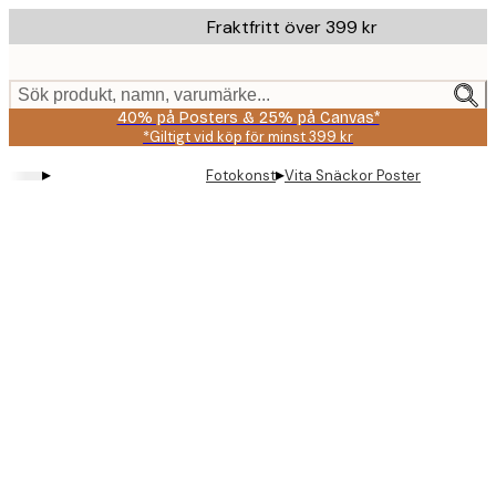
Skip
Fraktfritt över 399 kr
to
main
content.
Sök produkt, namn, varumärke...
40% på Posters & 25% på Canvas*
*Giltigt vid köp för minst 399 kr
▸
▸
Fotokonst
Vita Snäckor Poster