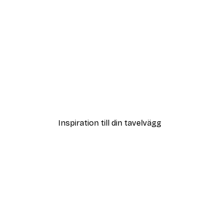
DEAL
Tacksamt Hjärta Poster
Från 65 kr
Inspiration till din tavelvägg