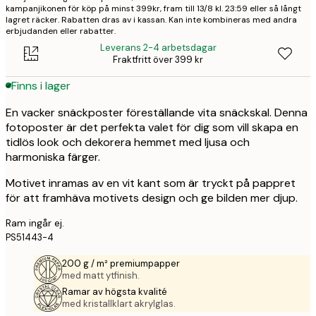
kampanjikonen för köp på minst 399kr, fram till 13/8 kl. 23:59 eller så långt
lagret räcker. Rabatten dras av i kassan. Kan inte kombineras med andra
erbjudanden eller rabatter.
Leverans 2-4 arbetsdagar
Fraktfritt över 399 kr
Finns i lager
En vacker snäckposter föreställande vita snäckskal. Denna
fotoposter är det perfekta valet för dig som vill skapa en
tidlös look och dekorera hemmet med ljusa och
harmoniska färger.
Motivet inramas av en vit kant som är tryckt på pappret
för att framhäva motivets design och ge bilden mer djup.
Ram ingår ej.
PS51443-4
200 g / m² premiumpapper
med matt ytfinish.
Ramar av högsta kvalité
med kristallklart akrylglas.