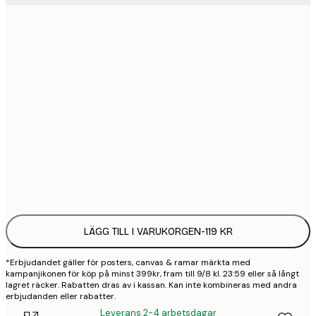
21x30 cm
1
50x70 cm
3
70x100 cm
4
100x150 cm
9
Frame
options
LÄGG TILL I VARUKORGEN
-
119 KR
*Erbjudandet gäller för posters, canvas & ramar märkta med
kampanjikonen för köp på minst 399kr, fram till 9/8 kl. 23:59 eller så långt
lagret räcker. Rabatten dras av i kassan. Kan inte kombineras med andra
erbjudanden eller rabatter.
Leverans 2-4 arbetsdagar