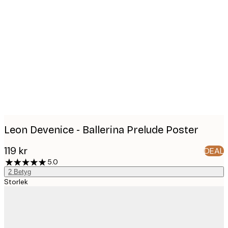
Product
images
Leon Devenice - Ballerina Prelude Poster
119 kr
DEAL
5.0
2
Betyg
Storlek