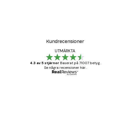
DEAL
gglad Häst Poster
Olga Telnova - Lejon Akva
Från 119 kr
Kundrecensioner
UTMÄRKTA
4.3 av 5 stjärnor
Baserat på 71007 betyg.
Se några recensioner här.
Verifierad köpare
Kundrecensioner
BRA
20 apr.
Björn R