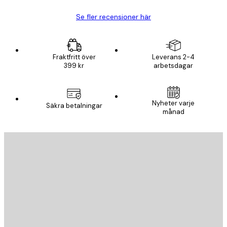
Se fler recensioner här
Fraktfritt över
Leverans 2-4
399 kr
arbetsdagar
Nyheter varje
Säkra betalningar
månad
E-postadress
SKICKA