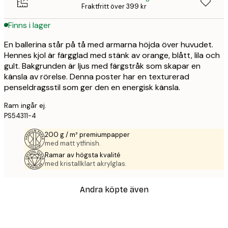
Fraktfritt över 399 kr
Finns i lager
En ballerina står på tå med armarna höjda över huvudet.
Hennes kjol är färgglad med stänk av orange, blått, lila och
gult. Bakgrunden är ljus med färgstråk som skapar en
känsla av rörelse. Denna poster har en texturerad
penseldragsstil som ger den en energisk känsla.
Ram ingår ej.
PS54311-4
200 g / m² premiumpapper
med matt ytfinish.
Ramar av högsta kvalité
med kristallklart akrylglas.
Andra köpte även