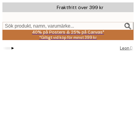
Skip
Fraktfritt över 399 kr
to
main
content.
Sök produkt, namn, varumärke...
40% på Posters & 25% på Canvas*
*Giltigt vid köp för minst 399 kr
▸
Leon De