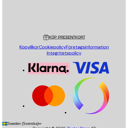
Butik
Poster Store
Kundservice
KÖP PRESENTKORT
Köpvillkor
Cookiepolicy
Företagsinformation
Integritetspolicy
Sweden (Svenska)