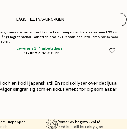
2
LÄGG TILL I VARUKORGEN
2
sters, canvas & ramar märkta med kampanjikonen för köp på minst 399kr,
3
 så långt lagret räcker. Rabatten dras av i kassan. Kan inte kombineras med
atter.
4
Leverans 2-4 arbetsdagar
Fraktfritt över 399 kr
9
och en flod i japansk stil. En röd sol lyser över det ljusa
gor slingrar sig som en flod. Perfekt för dig som älskar
premiumpapper
Ramar av högsta kvalité
nish.
med kristallklart akrylglas.