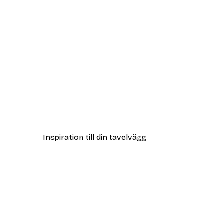
DEAL
Abstrakta Former No2 Poste
Från 108 kr
Inspiration till din tavelvägg