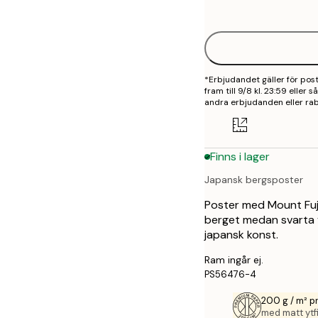
options
30x40 cm
40x50 cm
*Erbjudandet gäller för po
50x70 cm
fram till 9/8 kl. 23:59 eller
andra erbjudanden eller rab
70x100 cm
100x150 cm
Finns i lager
Japansk bergsposter
Poster med Mount Fuji 
berget medan svarta vå
japansk konst.
Ram ingår ej.
PS56476-4
200 g / m² 
med matt ytfi