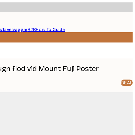
s
Tavelväggar
B2B
How To Guide
Lugn flod vid Mount Fuji Poster
DEAL