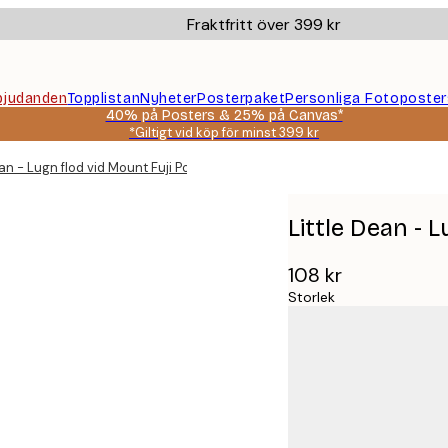
Fraktfritt över 399 kr
bjudanden
Topplistan
Nyheter
Posterpaket
Personliga Fotoposter
40% på Posters & 25% på Canvas*
*Giltigt vid köp för minst 399 kr
ean - Lugn flod vid Mount Fuji Poster
Little Dean - 
108 kr
Storlek