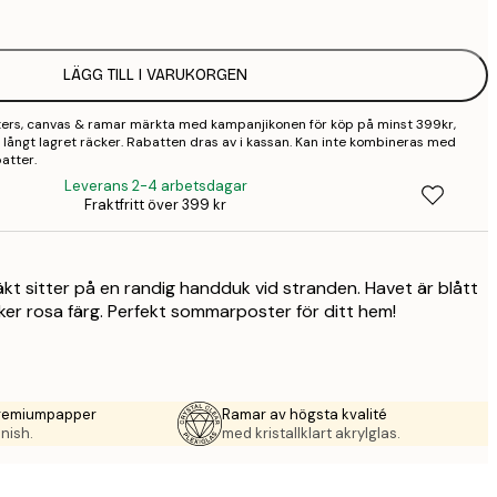
2
LÄGG TILL I VARUKORGEN
2
sters, canvas & ramar märkta med kampanjikonen för köp på minst 399kr,
3
 så långt lagret räcker. Rabatten dras av i kassan. Kan inte kombineras med
atter.
4
Leverans 2-4 arbetsdagar
Fraktfritt över 399 kr
9
äkt sitter på en randig handduk vid stranden. Havet är blått
ker rosa färg. Perfekt sommarposter för ditt hem!
premiumpapper
Ramar av högsta kvalité
nish.
med kristallklart akrylglas.