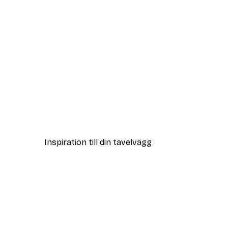
DEAL
Daniel Coulmann - Klassisk Fo
Från 108 kr
Inspiration till din tavelvägg