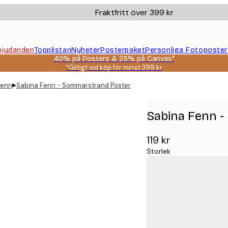
Fraktfritt över 399 kr
bjudanden
Topplistan
Nyheter
Posterpaket
Personliga Fotoposter
40% på Posters & 25% på Canvas*
*Giltigt vid köp för minst 399 kr
▸
Fenn
Sabina Fenn - Sommarstrand Poster
Sabina Fenn 
119 kr
Storlek