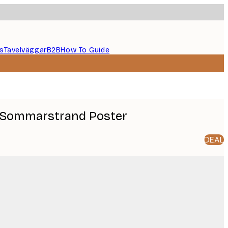
s
Tavelväggar
B2B
How To Guide
- Sommarstrand Poster
DEAL