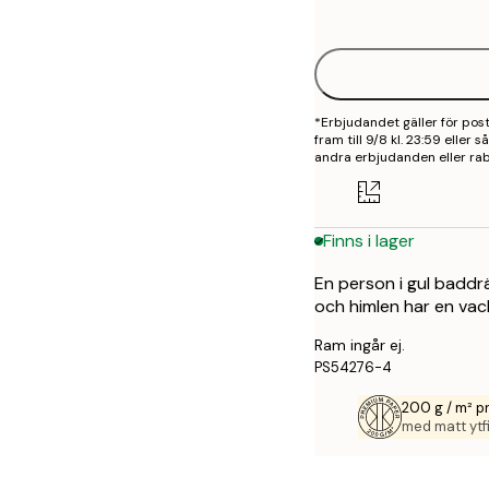
options
30x40 cm
40x50 cm
*Erbjudandet gäller för po
50x70 cm
fram till 9/8 kl. 23:59 eller
andra erbjudanden eller rab
70x100 cm
100x150 cm
Finns i lager
En person i gul baddr
och himlen har en vac
Ram ingår ej.
PS54276-4
200 g / m² 
med matt ytfi