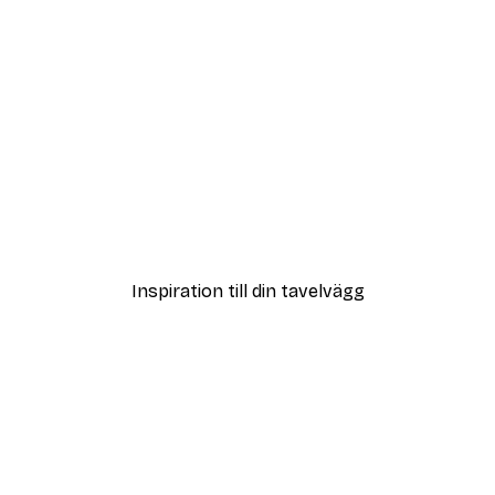
DEAL
ter
Vägen till Stranden Poste
Från 108 kr
Inspiration till din tavelvägg