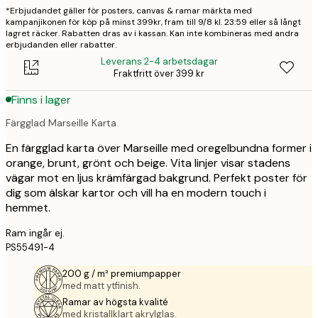
*Erbjudandet gäller för posters, canvas & ramar märkta med
kampanjikonen för köp på minst 399kr, fram till 9/8 kl. 23:59 eller så långt
lagret räcker. Rabatten dras av i kassan. Kan inte kombineras med andra
erbjudanden eller rabatter.
Leverans 2-4 arbetsdagar
Fraktfritt över 399 kr
Finns i lager
Färgglad Marseille Karta
En färgglad karta över Marseille med oregelbundna former i
orange, brunt, grönt och beige. Vita linjer visar stadens
vägar mot en ljus krämfärgad bakgrund. Perfekt poster för
dig som älskar kartor och vill ha en modern touch i
hemmet.
Ram ingår ej.
PS55491-4
200 g / m² premiumpapper
med matt ytfinish.
Ramar av högsta kvalité
med kristallklart akrylglas.