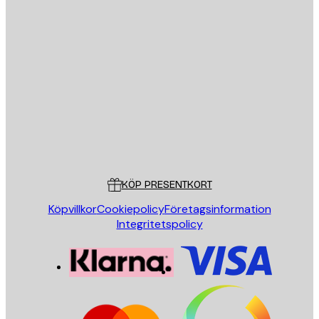
E-postadress
SKICKA
Butik
Poster Store
Kundservice
KÖP PRESENTKORT
Köpvillkor
Cookiepolicy
Företagsinformation
Integritetspolicy