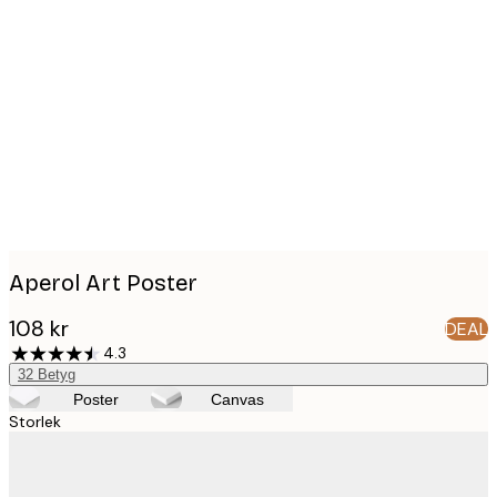
Product
images
Aperol Art Poster
108 kr
DEAL
4.3
32
Betyg
Poster
Canvas
Storlek