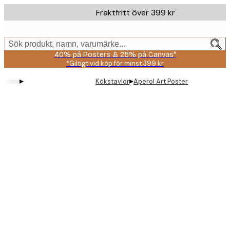
Skip
Fraktfritt över 399 kr
to
main
content.
Sök produkt, namn, varumärke...
40% på Posters & 25% på Canvas*
*Giltigt vid köp för minst 399 kr
▸
▸
Kökstavlor
Aperol Art Poster