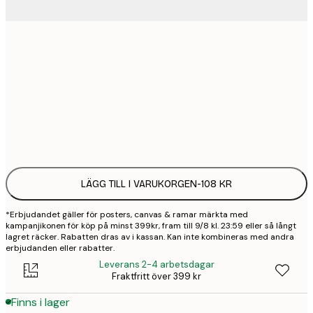
21x30 cm
1
30x40 cm
2
Frame
options
LÄGG TILL I VARUKORGEN
-
108 KR
*Erbjudandet gäller för posters, canvas & ramar märkta med
kampanjikonen för köp på minst 399kr, fram till 9/8 kl. 23:59 eller så långt
lagret räcker. Rabatten dras av i kassan. Kan inte kombineras med andra
erbjudanden eller rabatter.
Leverans 2-4 arbetsdagar
Fraktfritt över 399 kr
Finns i lager