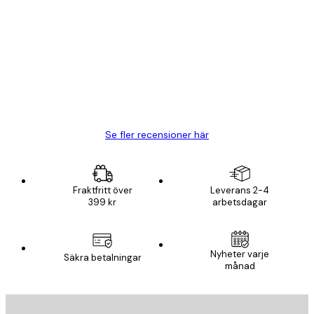
Kundrecensioner
BRA
20 apr.
Björn R
Se fler recensioner här
Fraktfritt över
Leverans 2-4
399 kr
arbetsdagar
Nyheter varje
Säkra betalningar
månad