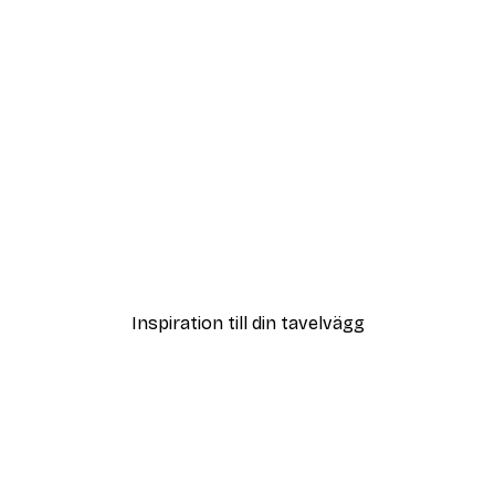
DEAL
- Italiensk Cappuccino Poster
Kaffebönor poster
Från 108 kr
Inspiration till din tavelvägg