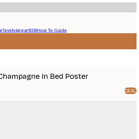
s
Tavelväggar
B2B
How To Guide
 Champagne In Bed Poster
DEAL