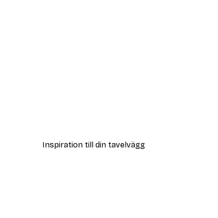
DEAL
Sharyn Bursic - Drömmande K
Från 108 kr
Inspiration till din tavelvägg