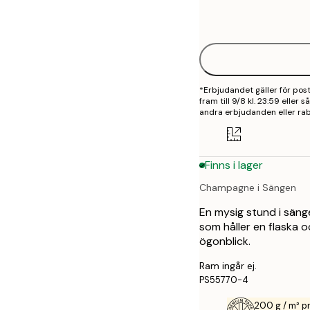
Frame
21x30 cm
options
30x40 cm
50x70 cm
*Erbjudandet gäller för po
70x100 cm
fram till 9/8 kl. 23:59 eller
andra erbjudanden eller rab
100x150 cm
Finns i lager
Champagne i Sängen
En mysig stund i sän
som håller en flaska o
ögonblick.
Ram ingår ej.
PS55770-4
200 g / m² 