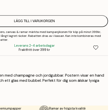
1
2
LÄGG TILL I VARUKORGEN
3
sters, canvas & ramar märkta med kampanjikonen för köp på minst 399kr,
4
 så långt lagret räcker. Rabatten dras av i kassan. Kan inte kombineras med
atter.
9
Leverans 2-4 arbetsdagar
Fraktfritt över 399 kr
gen med champagne och jordgubbar. Postern visar en hand
ch ett glas med bubbel. Perfekt för dig som älskar lyxiga
premiumpapper
Ramar av högsta kvalité