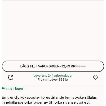
21x30 cm
32,
108 
30x40 cm
58,
215 
50x70 cm
94,
347 
Frame
options
LÄGG TILL I VARUKORGEN
-
32,40 KR
108 KR
Leverans 2-4 arbetsdagar
Fraktfritt över 399 kr
Finns i lager
En trendig köksposter föreställande fem stycken ölglas,
innehållande olika typer av öl i olika nyanser, på ett