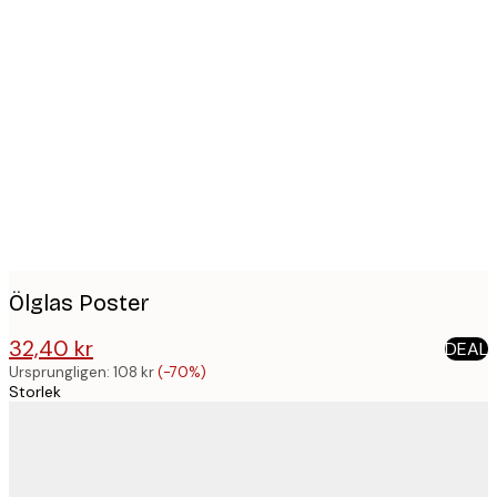
Product
images
Ölglas Poster
32,40 kr
DEAL
108 kr
Ursprungligen:
108 kr
(-70%)
Storlek