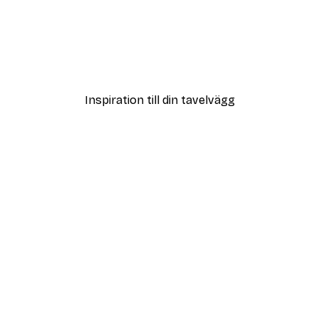
DEAL
Vass i Sol Poster
Från 108 kr
Inspiration till din tavelvägg