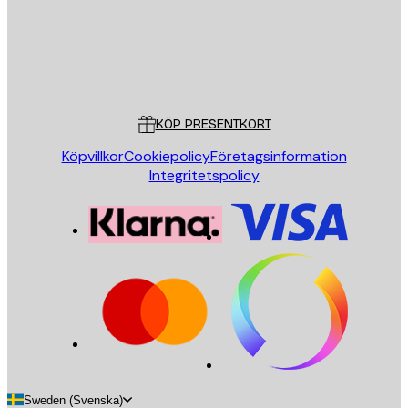
Butik
Poster Store
Kundservice
KÖP PRESENTKORT
Köpvillkor
Cookiepolicy
Företagsinformation
Integritetspolicy
Sweden (Svenska)