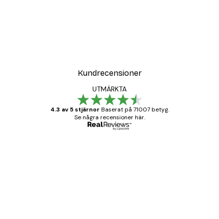
Kundrecensioner
UTMÄRKTA
4.3 av 5 stjärnor
Baserat på 71007 betyg.
Se några recensioner här.
Verifierad köpare
Kundrecensioner
BRA
20 apr.
Björn R