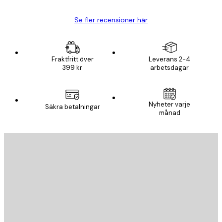
Se fler recensioner här
Fraktfritt över
Leverans 2-4
399 kr
arbetsdagar
Nyheter varje
Säkra betalningar
månad
E-postadress
SKICKA