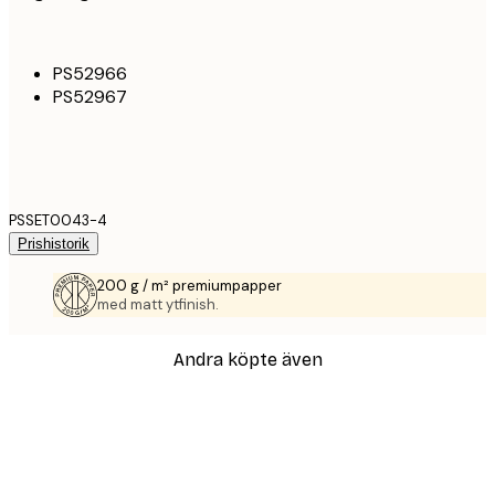
PS52966
PS52967
PSSET0043-4
Prishistorik
200 g / m² premiumpapper
med matt ytfinish.
Andra köpte även