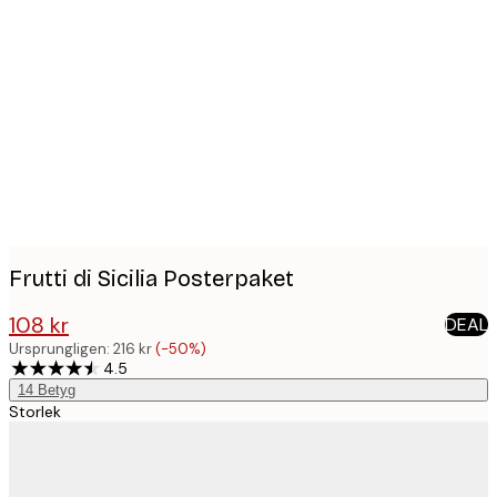
Product
images
Frutti di Sicilia Posterpaket
108 kr
DEAL
216 kr
Ursprungligen:
216 kr
(-50%)
4.5
14
Betyg
Storlek