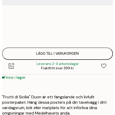
21x30 cm
1
21
30x40 cm
2
43
50x70 cm
3
69
LÄGG TILL I VARUKORGEN
Leverans 2-4 arbetsdagar
Fraktfritt över 399 kr
Finns i lager
"Frutti di Sicilia" Duon är ett fängslande och livfullt
posterpaket. Häng dessa posters på din tavelvägg i ditt
vardagsrum, kök eller matplats för att införliva dina
omgivningar med Medelhavets anda.