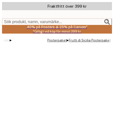
Skip
Fraktfritt över 399 kr
to
main
content.
Sök produkt, namn, varumärke...
40% på Posters & 25% på Canvas*
*Giltigt vid köp för minst 399 kr
▸
▸
Posterpaket
Frutti di Sicilia Posterpaket