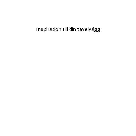
ter
Italian Balcony Poster
Från 108 kr
Inspiration till din tavelvägg