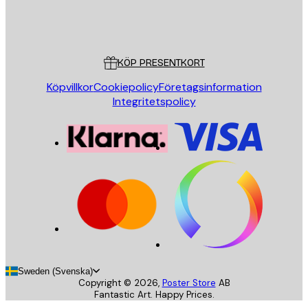
Butik
Poster Store
Kundservice
KÖP PRESENTKORT
Köpvillkor
Cookiepolicy
Företagsinformation
Integritetspolicy
Sweden (Svenska)
Copyright ©
2026
,
Poster Store
AB
Fantastic Art. Happy Prices.