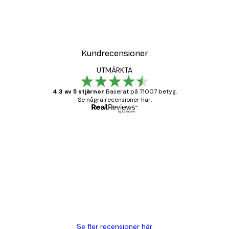
Kundrecensioner
UTMÄRKTA
4.3 av 5 stjärnor
Baserat på 71007 betyg.
Se några recensioner här.
Verifierad köpare
Kundrecensioner
BRA
20 apr.
Björn R
Se fler recensioner här