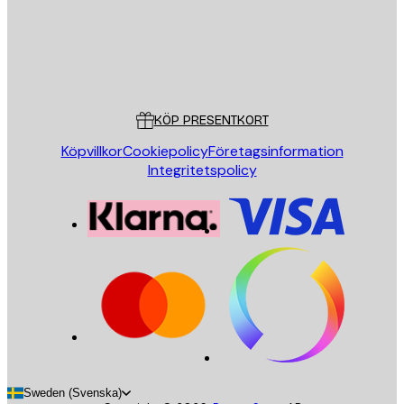
Butik
Poster Store
Kundservice
KÖP PRESENTKORT
Köpvillkor
Cookiepolicy
Företagsinformation
Integritetspolicy
Sweden (Svenska)