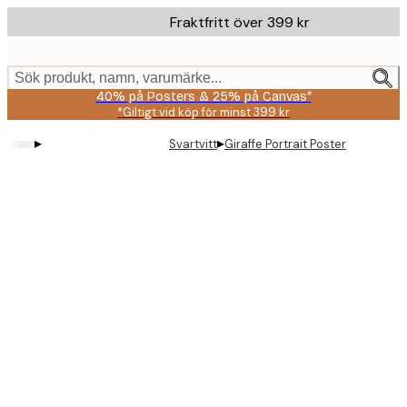
Skip
Fraktfritt över 399 kr
to
main
content.
Sök produkt, namn, varumärke...
40% på Posters & 25% på Canvas*
*Giltigt vid köp för minst 399 kr
▸
▸
Svartvitt
Giraffe Portrait Poster