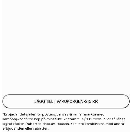
30x40 cm
2
40x50 cm
2
50x50 cm
2
50x70 cm
3
70x100 cm
4
Frame
options
LÄGG TILL I VARUKORGEN
-
215 KR
*Erbjudandet gäller för posters, canvas & ramar märkta med
kampanjikonen för köp på minst 399kr, fram till 9/8 kl. 23:59 eller så långt
lagret räcker. Rabatten dras av i kassan. Kan inte kombineras med andra
erbjudanden eller rabatter.