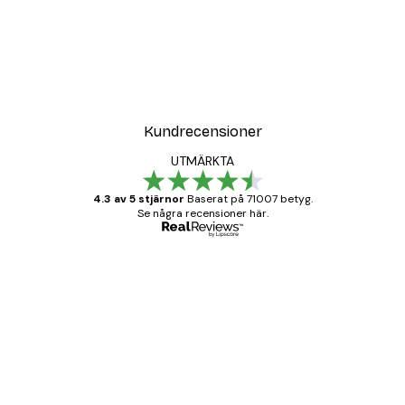
Kundrecensioner
UTMÄRKTA
4.3 av 5 stjärnor
Baserat på 71007 betyg.
Se några recensioner här.
Verifierad köpare
Kundrecensioner
BRA
20 apr.
Björn R