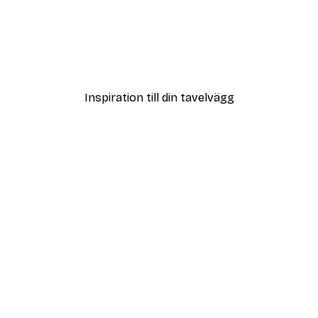
DEAL
Hus vid Sjö Poster
Från 108 kr
Inspiration till din tavelvägg