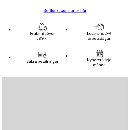
Se fler recensioner här
Fraktfritt över
Leverans 2-4
399 kr
arbetsdagar
Nyheter varje
Säkra betalningar
månad
E-postadress
SKICKA