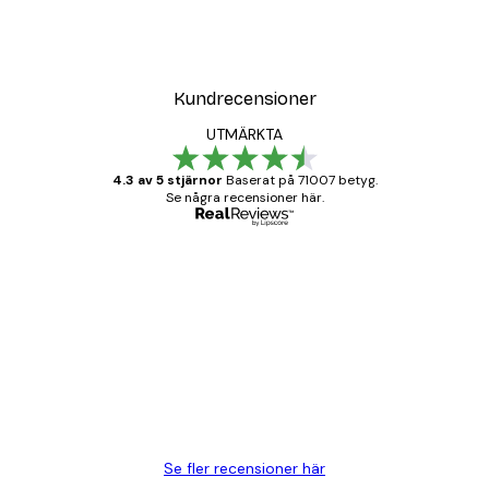
Kundrecensioner
UTMÄRKTA
4.3 av 5 stjärnor
Baserat på 71007 betyg.
Se några recensioner här.
Verifierad köpare
Kundrecensioner
BRA
20 apr.
Björn R
Se fler recensioner här