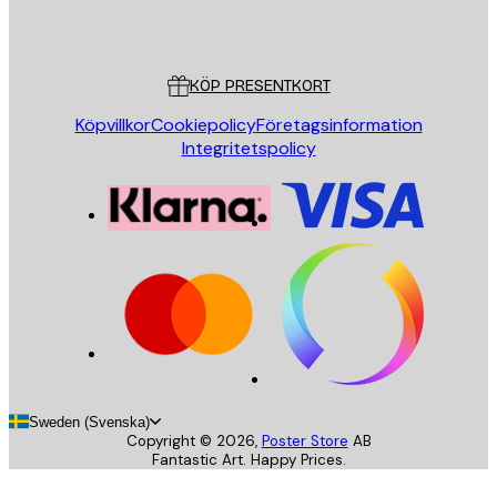
Poster Store
Kundservice
KÖP PRESENTKORT
Köpvillkor
Cookiepolicy
Företagsinformation
Integritetspolicy
Sweden (Svenska)
Copyright ©
2026
,
Poster Store
AB
Fantastic Art. Happy Prices.