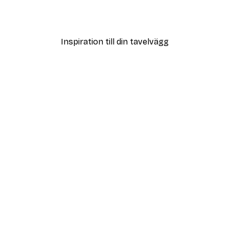
 Poster
Leende frukter Poster
Från 108 kr
Inspiration till din tavelvägg