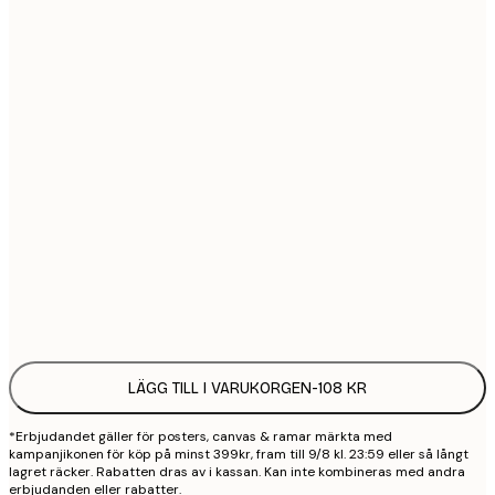
21x30 cm
1
30x40 cm
2
40x50 cm
2
50x50 cm
2
50x70 cm
3
Frame
options
LÄGG TILL I VARUKORGEN
-
108 KR
*Erbjudandet gäller för posters, canvas & ramar märkta med
kampanjikonen för köp på minst 399kr, fram till 9/8 kl. 23:59 eller så långt
lagret räcker. Rabatten dras av i kassan. Kan inte kombineras med andra
erbjudanden eller rabatter.