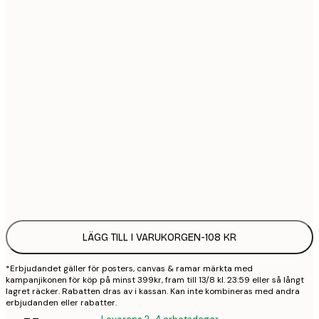
21x30 cm
1
30x40 cm
2
50x70 cm
3
70x100 cm
4
100x150 cm
9
Frame
options
LÄGG TILL I VARUKORGEN
-
108 KR
*Erbjudandet gäller för posters, canvas & ramar märkta med
kampanjikonen för köp på minst 399kr, fram till 13/8 kl. 23:59 eller så långt
lagret räcker. Rabatten dras av i kassan. Kan inte kombineras med andra
erbjudanden eller rabatter.