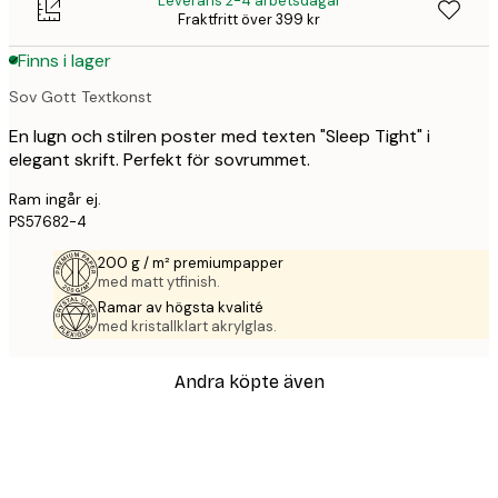
Leverans 2-4 arbetsdagar
Fraktfritt över 399 kr
Finns i lager
Sov Gott Textkonst
En lugn och stilren poster med texten "Sleep Tight" i
elegant skrift. Perfekt för sovrummet.
Ram ingår ej.
PS57682-4
200 g / m² premiumpapper
med matt ytfinish.
Ramar av högsta kvalité
med kristallklart akrylglas.
Andra köpte även