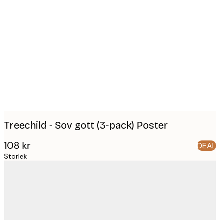
Product
images
Treechild - Sov gott (3-pack) Poster
108 kr
DEAL
Storlek