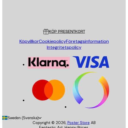
Butik
Poster Store
Kundservice
KÖP PRESENTKORT
Köpvillkor
Cookiepolicy
Företagsinformation
Integritetspolicy
Sweden (Svenska)
Copyright ©
2026
,
Poster Store
AB
Fantastic Art. Happy Prices.