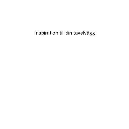
Leopard Poster
Från 215 kr
Inspiration till din tavelvägg