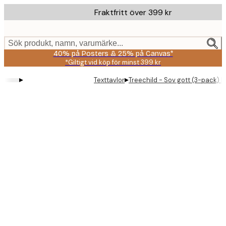
Skip
Fraktfritt över 399 kr
to
main
content.
Sök produkt, namn, varumärke...
40% på Posters & 25% på Canvas*
*Giltigt vid köp för minst 399 kr
▸
▸
Texttavlor
Treechild - Sov gott (3-pack) P