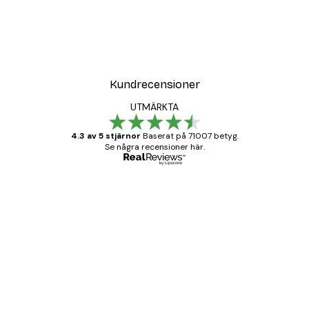
Kundrecensioner
UTMÄRKTA
4.3 av 5 stjärnor
Baserat på 71007 betyg.
Se några recensioner här.
Verifierad köpare
Kundrecensioner
BRA
20 apr.
Björn R