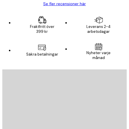
Se fler recensioner här
Fraktfritt över
Leverans 2-4
399 kr
arbetsdagar
Nyheter varje
Säkra betalningar
månad
E-postadress
SKICKA