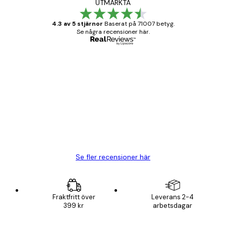
UTMÄRKTA
4.3 av 5 stjärnor
Baserat på 71007 betyg.
Se några recensioner här.
Verifierad köpare
Kundrecensioner
BRA
20 apr.
Björn R
Se fler recensioner här
Fraktfritt över
Leverans 2-4
399 kr
arbetsdagar