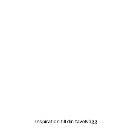
Outlet
 Poster
Flygplan Poster
Från 32,40 kr
108 kr
Inspiration till din tavelvägg