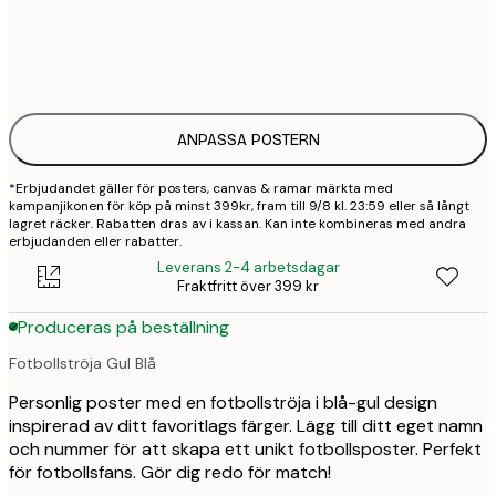
30x40 cm
3
50x70 cm
4
ANPASSA POSTERN
*Erbjudandet gäller för posters, canvas & ramar märkta med
kampanjikonen för köp på minst 399kr, fram till 9/8 kl. 23:59 eller så långt
lagret räcker. Rabatten dras av i kassan. Kan inte kombineras med andra
erbjudanden eller rabatter.
Leverans 2-4 arbetsdagar
Fraktfritt över 399 kr
Produceras på beställning
Fotbollströja Gul Blå
Personlig poster med en fotbollströja i blå-gul design
inspirerad av ditt favoritlags färger. Lägg till ditt eget namn
och nummer för att skapa ett unikt fotbollsposter. Perfekt
för fotbollsfans. Gör dig redo för match!