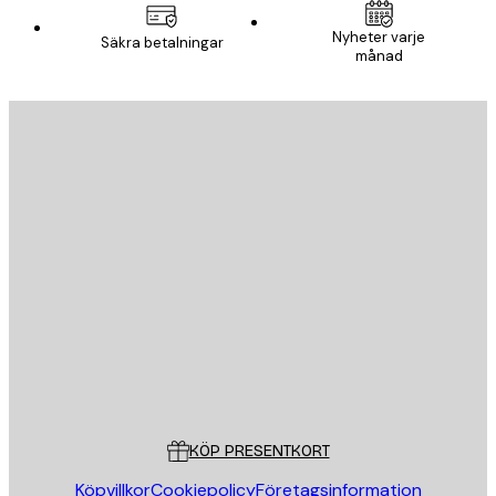
Nyheter varje
Säkra betalningar
månad
E-postadress
SKICKA
Butik
Poster Store
Kundservice
KÖP PRESENTKORT
Köpvillkor
Cookiepolicy
Företagsinformation